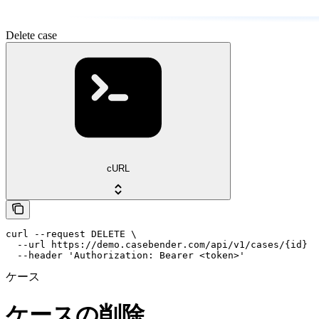
Delete case
cURL
curl --request DELETE \

  --url https://demo.casebender.com/api/v1/cases/{id} \

  --header 'Authorization: Bearer <token>'
ケース
ケースの削除