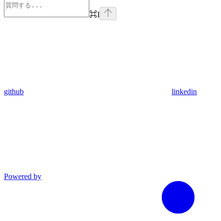
⌘
I
github
linkedin
Powered by