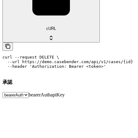
cURL
curl --request DELETE \

  --url https://demo.casebender.com/api/v1/cases/{id} \

  --header 'Authorization: Bearer <token>'
承認
bearerAuth
apiKey