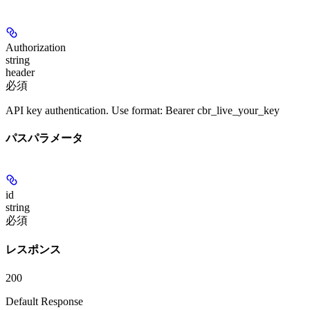
Authorization
string
header
必須
API key authentication. Use format: Bearer cbr_live_your_key
パスパラメータ
id
string
必須
レスポンス
200
Default Response