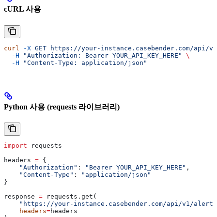
cURL 사용
curl
 -X
 GET
 https://your-instance.casebender.com/api/v1
  -H
 "Authorization: Bearer YOUR_API_KEY_HERE"
 \
  -H
 "Content-Type: application/json"
Python 사용 (requests 라이브러리)
import
 requests
headers 
=
 {
    "Authorization"
: 
"Bearer YOUR_API_KEY_HERE"
,
    "Content-Type"
: 
"application/json"
}
response 
=
 requests.get(
    "https://your-instance.casebender.com/api/v1/alerts
    headers
=
headers