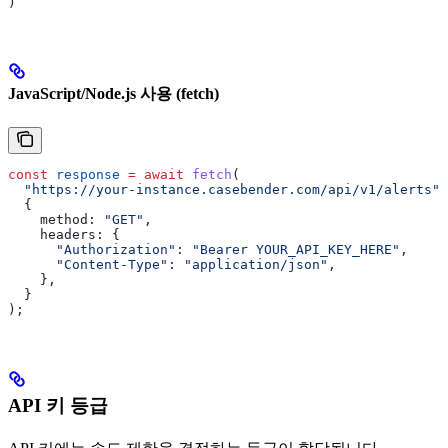
)
JavaScript/Node.js 사용 (fetch)
const
 response
 =
 await
 fetch
(
  "https://your-instance.casebender.com/api/v1/alerts"
,
  {
    method:
 "GET"
,
    headers:
 {
      "Authorization"
:
 "Bearer YOUR_API_KEY_HERE"
,
      "Content-Type"
:
 "application/json"
,
    },
  }
);
API 키 등급