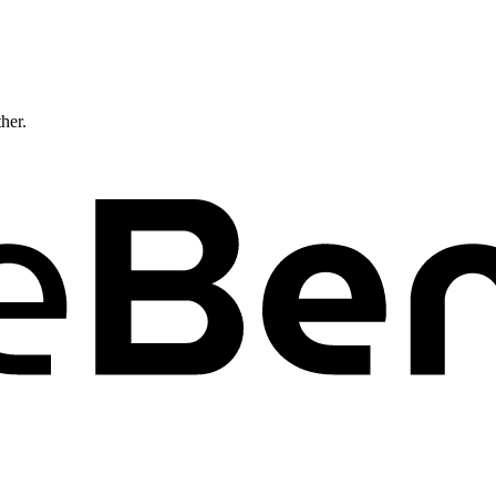
ther.