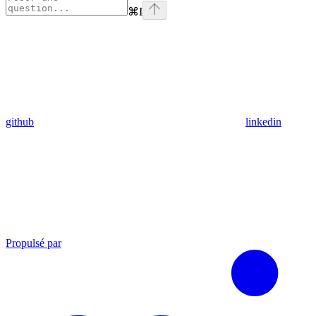
⌘
I
github
linkedin
Propulsé par