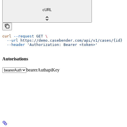
cURL
curl
 --request
 GET
 \
  --url
 https://demo.casebender.com/api/v1/cases/{id}
 \
  --header
 'Authorization: Bearer <token>'
Autorisations
bearerAuth
apiKey