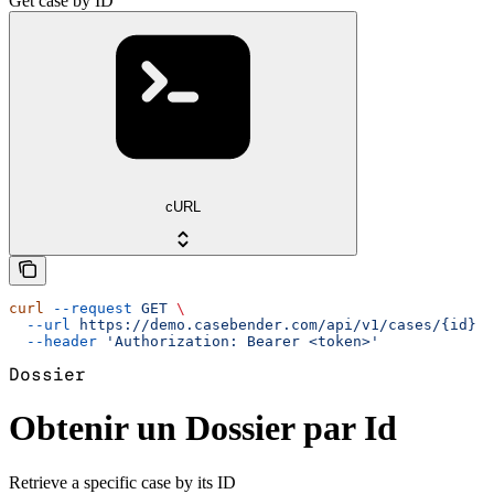
Get case by ID
cURL
curl
 --request
 GET
 \
  --url
 https://demo.casebender.com/api/v1/cases/{id}
 \
  --header
 'Authorization: Bearer <token>'
Dossier
Obtenir un Dossier par Id
Retrieve a specific case by its ID