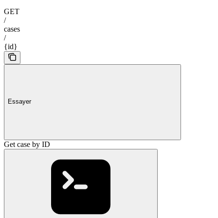
GET
/
cases
/
{id}
Essayer
Get case by ID