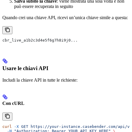
Salva subito la chiave
: viene mostrata una sola volta e non
può essere recuperata in seguito
Quando crei una chiave API, ricevi un’unica chiave simile a questa:
cbr_live_a1b2c3d4e5f6g7h8i9j0...
Usare le chiavi API
Includi la chiave API in tutte le richieste:
Con cURL
curl
 -X
 GET
 https://your-instance.casebender.com/api/v1
  -H
 "Authorization: Bearer YOUR_API_KEY_HERE"
 \