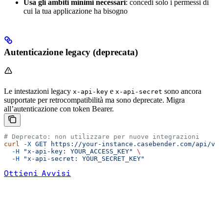
Usa gli ambiti minimi necessari
: concedi solo i permessi di
cui la tua applicazione ha bisogno
Autenticazione legacy (deprecata)
Le intestazioni legacy
e
sono ancora
x-api-key
x-api-secret
supportate per retrocompatibilità ma sono deprecate. Migra
all’autenticazione con token Bearer.
# Deprecato: non utilizzare per nuove integrazioni
curl
 -X
 GET
 https://your-instance.casebender.com/api/v1
  -H
 "x-api-key: YOUR_ACCESS_KEY"
 \
  -H
 "x-api-secret: YOUR_SECRET_KEY"
Ottieni Avvisi