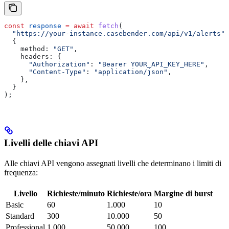
const
 response
 =
 await
 fetch
(
  "https://your-instance.casebender.com/api/v1/alerts"
,
  {
    method:
 "GET"
,
    headers:
 {
      "Authorization"
:
 "Bearer YOUR_API_KEY_HERE"
,
      "Content-Type"
:
 "application/json"
,
    },
  }
);
Livelli delle chiavi API
Alle chiavi API vengono assegnati livelli che determinano i limiti di
frequenza:
Livello
Richieste/minuto
Richieste/ora
Margine di burst
Basic
60
1.000
10
Standard
300
10.000
50
Professional
1.000
50.000
100