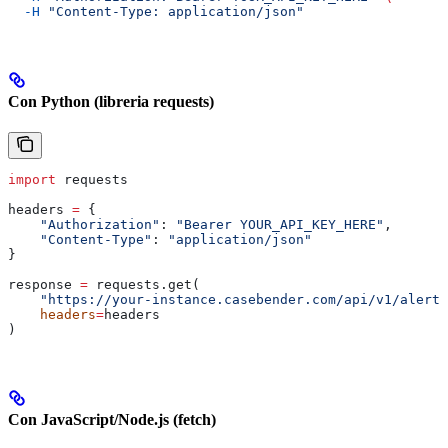
  -H
 "Content-Type: application/json"
Con Python (libreria requests)
import
 requests
headers 
=
 {
    "Authorization"
: 
"Bearer YOUR_API_KEY_HERE"
,
    "Content-Type"
: 
"application/json"
}
response 
=
 requests.get(
    "https://your-instance.casebender.com/api/v1/alerts
    headers
=
headers
)
Con JavaScript/Node.js (fetch)