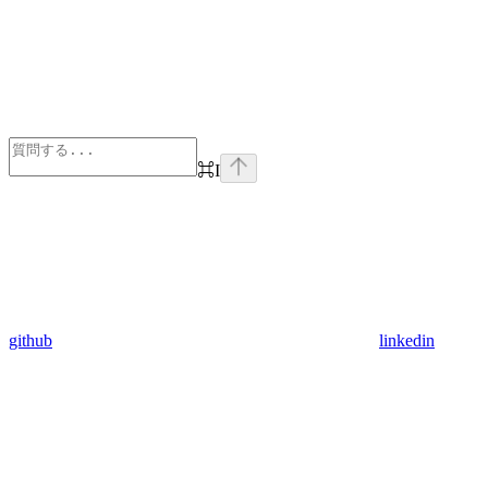
⌘
I
github
linkedin