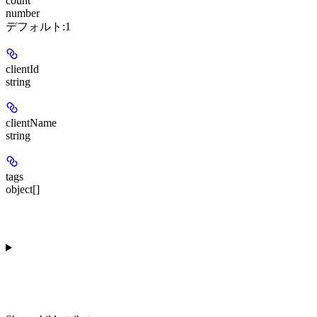
count
number
デフォルト:
1
clientId
string
clientName
string
tags
object[]