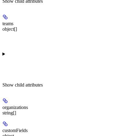
Show
child attributes
teams
object[]
Show
child attributes
organizations
string[]
customFields
object