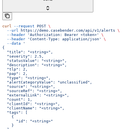
curl
 --request
 POST
 \
  --url
 https://demo.casebender.com/api/v1/alerts
 \
  --header
 'Authorization: Bearer <token>'
 \
  --header
 'Content-Type: application/json'
 \
  --data
 '
{
  "title": "<string>",
  "severity": 2.5,
  "statusValue": "<string>",
  "description": "<string>",
  "tlp": 2,
  "pap": 2,
  "type": "<string>",
  "alertCategoryValue": "unclassified",
  "source": "<string>",
  "sourceRef": "<string>",
  "externalLink": "<string>",
  "count": 1,
  "clientId": "<string>",
  "clientName": "<string>",
  "tags": [
    {
      "id": "<string>"
    }