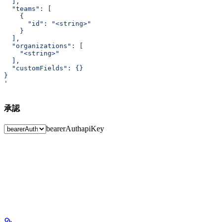
  ],
  "teams": [
    {
      "id": "<string>"
    }
  ],
  "organizations": [
    "<string>"
  ],
  "customFields": {}
}
'
承認
bearerAuth
apiKey