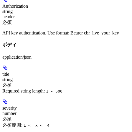
Authorization
string
header
必須
API key authentication. Use format: Bearer cbr_live_your_key
ボディ
application/json
title
string
必須
Required string length:
1 - 500
severity
number
必須
必須範囲
:
1 <= x <= 4