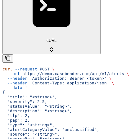
cURL
curl
 --request
 POST
 \
  --url
 https://demo.casebender.com/api/v1/alerts
 \
  --header
 'Authorization: Bearer <token>'
 \
  --header
 'Content-Type: application/json'
 \
  --data
 '
{
  "title": "<string>",
  "severity": 2.5,
  "statusValue": "<string>",
  "description": "<string>",
  "tlp": 2,
  "pap": 2,
  "type": "<string>",
  "alertCategoryValue": "unclassified",
  "source": "<string>",
  "sourceRef": "<string>",