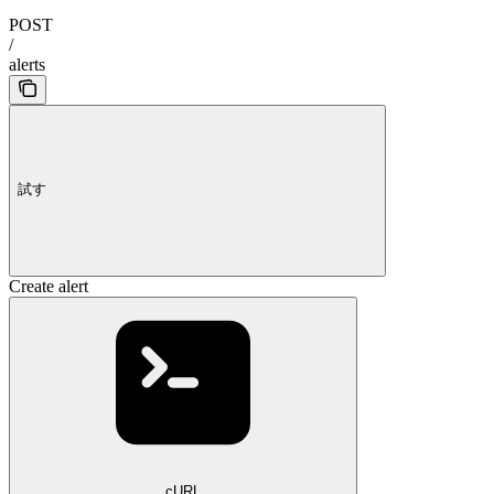
POST
/
alerts
試す
Create alert
cURL