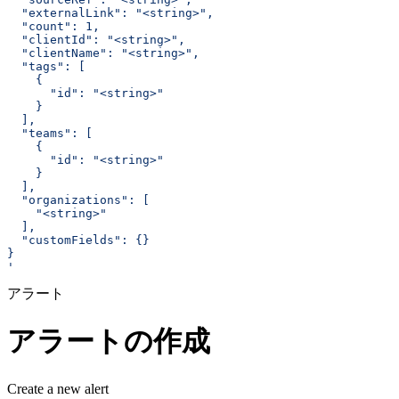
  "externalLink": "<string>",
  "count": 1,
  "clientId": "<string>",
  "clientName": "<string>",
  "tags": [
    {
      "id": "<string>"
    }
  ],
  "teams": [
    {
      "id": "<string>"
    }
  ],
  "organizations": [
    "<string>"
  ],
  "customFields": {}
}
'
アラート
アラートの作成
Create a new alert