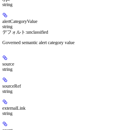
string
alertCategoryValue
string
デフォルト:
unclassified
Governed semantic alert category value
source
string
sourceRef
string
externalLink
string