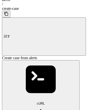
/
create-case
試す
Create case from alerts
cURL