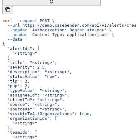
curl
 --request
 POST
 \
  --url
 https://demo.casebender.com/api/v1/alerts/creat
  --header
 'Authorization: Bearer <token>'
 \
  --header
 'Content-Type: application/json'
 \
  --data
 '
{
  "alertIds": [
    "<string>"
  ],
  "title": "<string>",
  "severity": 2.5,
  "description": "<string>",
  "statusValue": "new",
  "tlp": 2,
  "pap": 2,
  "typeValue": "<string>",
  "assigneeId": "<string>",
  "clientId": "<string>",
  "source": "<string>",
  "sourceRef": "<string>",
  "visibleToAllOrganizations": true,
  "organizationIds": [
    "<string>"
  ],
  "teamIds": [
    "<string>"