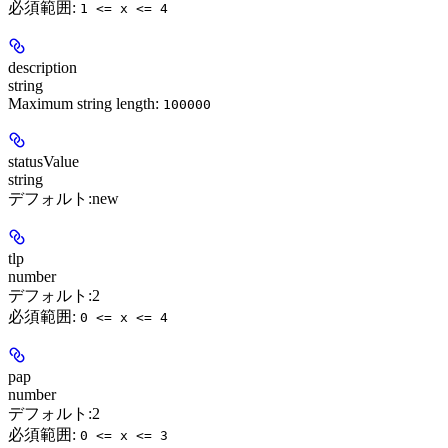
必須範囲
:
1 <= x <= 4
description
string
Maximum string length:
100000
statusValue
string
デフォルト:
new
tlp
number
デフォルト:
2
必須範囲
:
0 <= x <= 4
pap
number
デフォルト:
2
必須範囲
:
0 <= x <= 3