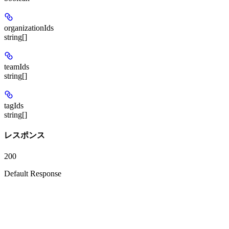
organizationIds
string[]
teamIds
string[]
tagIds
string[]
レスポンス
200
Default Response