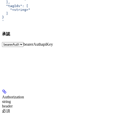
  ],
  "tagIds": [
    "<string>"
  ]
}
'
承認
bearerAuth
apiKey
Authorization
string
header
必須