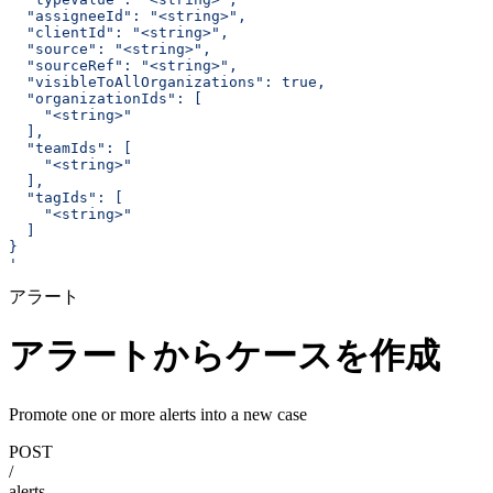
  "assigneeId": "<string>",
  "clientId": "<string>",
  "source": "<string>",
  "sourceRef": "<string>",
  "visibleToAllOrganizations": true,
  "organizationIds": [
    "<string>"
  ],
  "teamIds": [
    "<string>"
  ],
  "tagIds": [
    "<string>"
  ]
}
'
アラート
アラートからケースを作成
Promote one or more alerts into a new case
POST
/
alerts