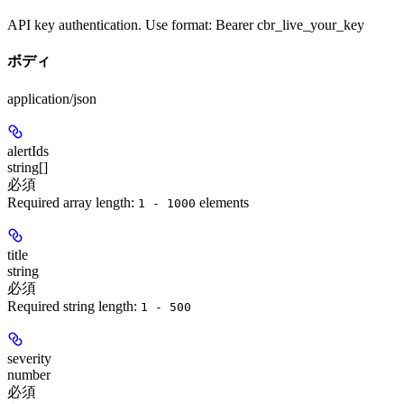
API key authentication. Use format: Bearer cbr_live_your_key
ボディ
application/json
alertIds
string[]
必須
Required array length:
element
s
1 - 1000
title
string
必須
Required string length:
1 - 500
severity
number
必須