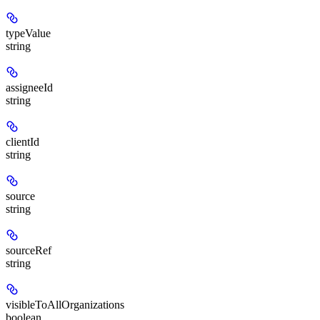
typeValue
string
assigneeId
string
clientId
string
source
string
sourceRef
string
visibleToAllOrganizations
boolean