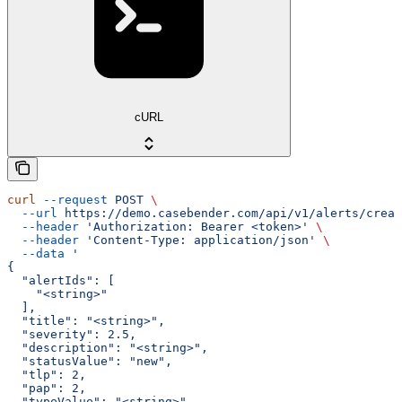
cURL
curl
 --request
 POST
 \
  --url
 https://demo.casebender.com/api/v1/alerts/creat
  --header
 'Authorization: Bearer <token>'
 \
  --header
 'Content-Type: application/json'
 \
  --data
 '
{
  "alertIds": [
    "<string>"
  ],
  "title": "<string>",
  "severity": 2.5,
  "description": "<string>",
  "statusValue": "new",
  "tlp": 2,
  "pap": 2,
  "typeValue": "<string>",