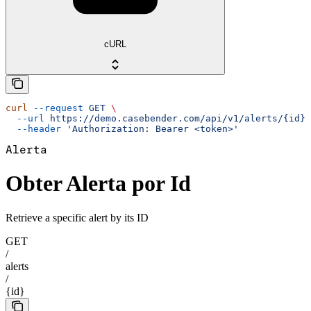
cURL
curl
 --request
 GET
 \
  --url
 https://demo.casebender.com/api/v1/alerts/{id}
 
  --header
 'Authorization: Bearer <token>'
Alerta
Obter Alerta por Id
Retrieve a specific alert by its ID
GET
/
alerts
/
{id}