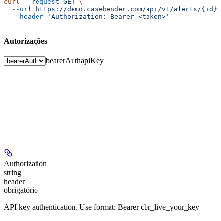
curl
 --request
 GET
 \
  --url
 https://demo.casebender.com/api/v1/alerts/{id}
 
  --header
 'Authorization: Bearer <token>'
Autorizações
bearerAuth
apiKey
Authorization
string
header
obrigatório
API key authentication. Use format: Bearer cbr_live_your_key