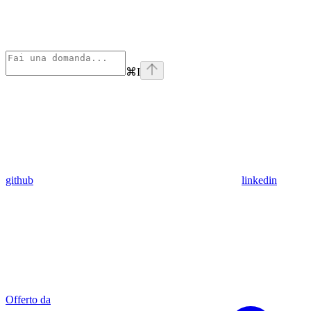
⌘
I
github
linkedin
Offerto da