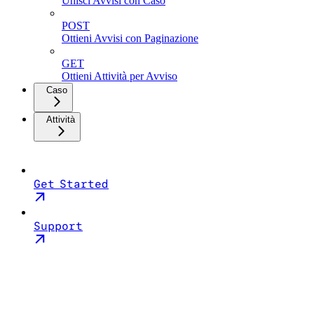
Unisci Avvisi con Caso
POST
Ottieni Avvisi con Paginazione
GET
Ottieni Attività per Avviso
Caso
Attività
Get Started
Support