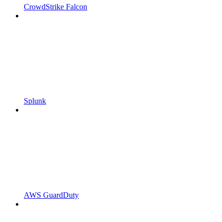
CrowdStrike Falcon
Splunk
AWS GuardDuty