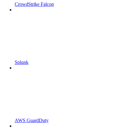
CrowdStrike Falcon
Splunk
AWS GuardDuty