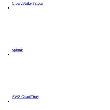
CrowdStrike Falcon
Splunk
AWS GuardDuty