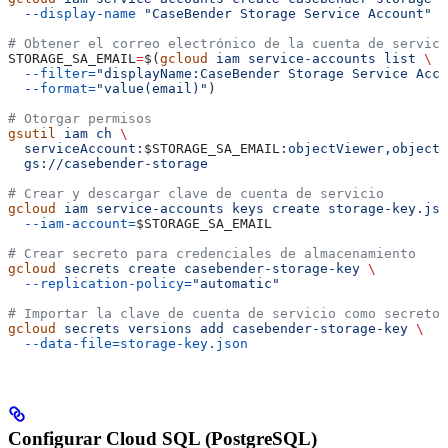
  --display-name
 "CaseBender Storage Service Account"
# Obtener el correo electrónico de la cuenta de servici
STORAGE_SA_EMAIL
=
$(
gcloud
 iam
 service-accounts
 list
 \
  --filter=
"displayName:CaseBender Storage Service Acco
  --format=
"value(email)"
)
# Otorgar permisos
gsutil
 iam
 ch
 \
  serviceAccount:
$STORAGE_SA_EMAIL
:objectViewer,objectC
  gs://casebender-storage
# Crear y descargar clave de cuenta de servicio
gcloud
 iam
 service-accounts
 keys
 create
 storage-key.jso
  --iam-account=
$STORAGE_SA_EMAIL
# Crear secreto para credenciales de almacenamiento
gcloud
 secrets
 create
 casebender-storage-key
 \
  --replication-policy=
"automatic"
# Importar la clave de cuenta de servicio como secreto
gcloud
 secrets
 versions
 add
 casebender-storage-key
 \
  --data-file=storage-key.json
Configurar Cloud SQL (PostgreSQL)