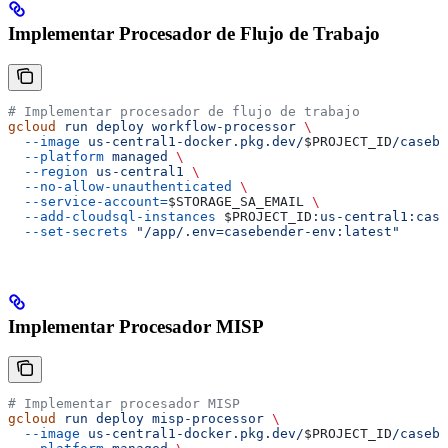
Implementar Procesador de Flujo de Trabajo
# Implementar procesador de flujo de trabajo
gcloud
 run
 deploy
 workflow-processor
 \
  --image
 us-central1-docker.pkg.dev/
$PROJECT_ID
/casebe
  --platform
 managed
 \
  --region
 us-central1
 \
  --no-allow-unauthenticated
 \
  --service-account=
$STORAGE_SA_EMAIL
 \
  --add-cloudsql-instances
 $PROJECT_ID
:us-central1:case
  --set-secrets
 "/app/.env=casebender-env:latest"
Implementar Procesador MISP
# Implementar procesador MISP
gcloud
 run
 deploy
 misp-processor
 \
  --image
 us-central1-docker.pkg.dev/
$PROJECT_ID
/casebe