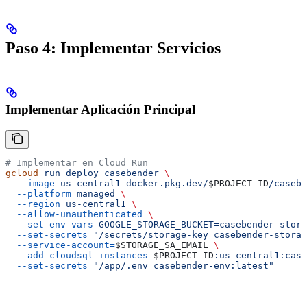
Paso 4: Implementar Servicios
Implementar Aplicación Principal
# Implementar en Cloud Run
gcloud
 run
 deploy
 casebender
 \
  --image
 us-central1-docker.pkg.dev/
$PROJECT_ID
/casebe
  --platform
 managed
 \
  --region
 us-central1
 \
  --allow-unauthenticated
 \
  --set-env-vars
 GOOGLE_STORAGE_BUCKET=casebender-stora
  --set-secrets
 "/secrets/storage-key=casebender-storag
  --service-account=
$STORAGE_SA_EMAIL
 \
  --add-cloudsql-instances
 $PROJECT_ID
:us-central1:case
  --set-secrets
 "/app/.env=casebender-env:latest"