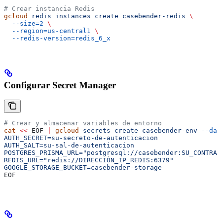
# Crear instancia Redis
gcloud
 redis
 instances
 create
 casebender-redis
 \
  --size=2
 \
  --region=us-central1
 \
  --redis-version=redis_6_x
Configurar Secret Manager
# Crear y almacenar variables de entorno
cat
 <<
 EOF
 |
 gcloud
 secrets
 create
 casebender-env
 --dat
AUTH_SECRET=su-secreto-de-autenticacion
AUTH_SALT=su-sal-de-autenticacion
POSTGRES_PRISMA_URL="postgresql://casebender:SU_CONTRAS
REDIS_URL="redis://DIRECCIÓN_IP_REDIS:6379"
GOOGLE_STORAGE_BUCKET=casebender-storage
EOF