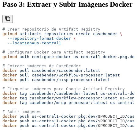
Paso 3: Extraer y Subir Imágenes Docker
# Crear repositorio de Artifact Registry
gcloud
 artifacts
 repositories
 create
 casebender
 \
  --repository-format=docker
 \
  --location=us-central1
# Configurar Docker para Artifact Registry
gcloud
 auth
 configure-docker
 us-central1-docker.pkg.dev
# Extraer imágenes de CaseBender
docker
 pull
 casebender/casebender:latest
docker
 pull
 casebender/workflow-processor:latest
docker
 pull
 casebender/misp-processor:latest
# Etiquetar imágenes para Google Artifact Registry
docker
 tag
 casebender/casebender:latest
 us-central1-doc
docker
 tag
 casebender/workflow-processor:latest
 us-cent
docker
 tag
 casebender/misp-processor:latest
 us-central1
# Subir imágenes
docker
 push
 us-central1-docker.pkg.dev/
$PROJECT_ID
/case
docker
 push
 us-central1-docker.pkg.dev/
$PROJECT_ID
/case
docker
 push
 us-central1-docker.pkg.dev/
$PROJECT_ID
/case