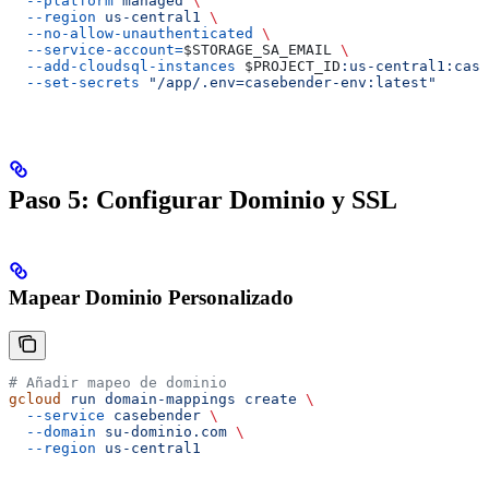
  --platform
 managed
 \
  --region
 us-central1
 \
  --no-allow-unauthenticated
 \
  --service-account=
$STORAGE_SA_EMAIL
 \
  --add-cloudsql-instances
 $PROJECT_ID
:us-central1:case
  --set-secrets
 "/app/.env=casebender-env:latest"
Paso 5: Configurar Dominio y SSL
Mapear Dominio Personalizado
# Añadir mapeo de dominio
gcloud
 run
 domain-mappings
 create
 \
  --service
 casebender
 \
  --domain
 su-dominio.com
 \
  --region
 us-central1