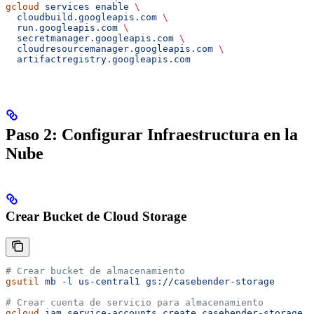
gcloud
 services
 enable
 \
  cloudbuild.googleapis.com
 \
  run.googleapis.com
 \
  secretmanager.googleapis.com
 \
  cloudresourcemanager.googleapis.com
 \
  artifactregistry.googleapis.com
Paso 2: Configurar Infraestructura en la
Nube
Crear Bucket de Cloud Storage
# Crear bucket de almacenamiento
gsutil
 mb
 -l
 us-central1
 gs://casebender-storage
# Crear cuenta de servicio para almacenamiento
gcloud
 iam
 service-accounts
 create
 casebender-storage
 \