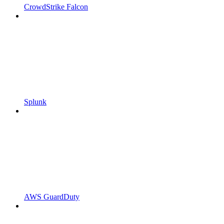
CrowdStrike Falcon
Splunk
AWS GuardDuty