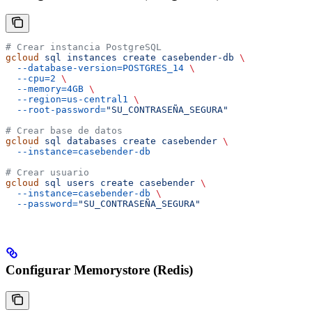
# Crear instancia PostgreSQL
gcloud
 sql
 instances
 create
 casebender-db
 \
  --database-version=POSTGRES_14
 \
  --cpu=2
 \
  --memory=4GB
 \
  --region=us-central1
 \
  --root-password=
"SU_CONTRASEÑA_SEGURA"
# Crear base de datos
gcloud
 sql
 databases
 create
 casebender
 \
  --instance=casebender-db
# Crear usuario
gcloud
 sql
 users
 create
 casebender
 \
  --instance=casebender-db
 \
  --password=
"SU_CONTRASEÑA_SEGURA"
Configurar Memorystore (Redis)