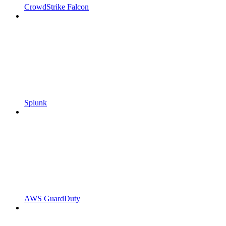
CrowdStrike Falcon
Splunk
AWS GuardDuty