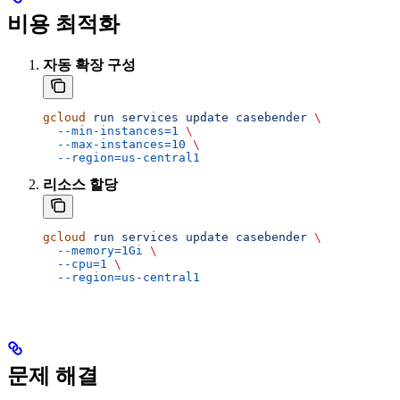
비용 최적화
자동 확장 구성
gcloud
 run
 services
 update
 casebender
 \
  --min-instances=1
 \
  --max-instances=10
 \
  --region=us-central1
리소스 할당
gcloud
 run
 services
 update
 casebender
 \
  --memory=1Gi
 \
  --cpu=1
 \
  --region=us-central1
문제 해결