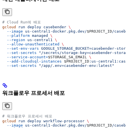
# Cloud Run에 배포
gcloud
 run
 deploy
 casebender
 \
  --image
 us-central1-docker.pkg.dev/
$PROJECT_ID
/casebe
  --platform
 managed
 \
  --region
 us-central1
 \
  --allow-unauthenticated
 \
  --set-env-vars
 GOOGLE_STORAGE_BUCKET=casebender-stora
  --set-secrets
 "/secrets/storage-key=casebender-storag
  --service-account=
$STORAGE_SA_EMAIL
 \
  --add-cloudsql-instances
 $PROJECT_ID
:us-central1:case
  --set-secrets
 "/app/.env=casebender-env:latest"
워크플로우 프로세서 배포
# 워크플로우 프로세서 배포
gcloud
 run
 deploy
 workflow-processor
 \
  --image
 us-central1-docker.pkg.dev/
$PROJECT_ID
/casebe