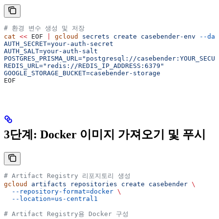
# 환경 변수 생성 및 저장
cat
 <<
 EOF
 |
 gcloud
 secrets
 create
 casebender-env
 --dat
AUTH_SECRET=your-auth-secret
AUTH_SALT=your-auth-salt
POSTGRES_PRISMA_URL="postgresql://casebender:YOUR_SECUR
REDIS_URL="redis://REDIS_IP_ADDRESS:6379"
GOOGLE_STORAGE_BUCKET=casebender-storage
EOF
3단계: Docker 이미지 가져오기 및 푸시
# Artifact Registry 리포지토리 생성
gcloud
 artifacts
 repositories
 create
 casebender
 \
  --repository-format=docker
 \
  --location=us-central1
# Artifact Registry용 Docker 구성