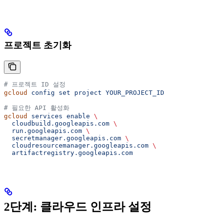
프로젝트 초기화
# 프로젝트 ID 설정
gcloud
 config
 set
 project
 YOUR_PROJECT_ID
# 필요한 API 활성화
gcloud
 services
 enable
 \
  cloudbuild.googleapis.com
 \
  run.googleapis.com
 \
  secretmanager.googleapis.com
 \
  cloudresourcemanager.googleapis.com
 \
  artifactregistry.googleapis.com
2단계: 클라우드 인프라 설정