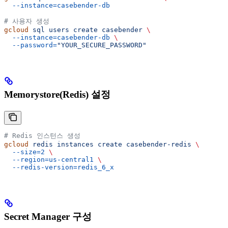
  --instance=casebender-db
# 사용자 생성
gcloud
 sql
 users
 create
 casebender
 \
  --instance=casebender-db
 \
  --password=
"YOUR_SECURE_PASSWORD"
Memorystore(Redis) 설정
# Redis 인스턴스 생성
gcloud
 redis
 instances
 create
 casebender-redis
 \
  --size=2
 \
  --region=us-central1
 \
  --redis-version=redis_6_x
Secret Manager 구성