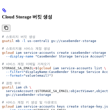
Cloud Storage 버킷 생성
# 스토리지 버킷 생성
gsutil
 mb
 -l
 us-central1
 gs://casebender-storage
# 스토리지용 서비스 계정 생성
gcloud
 iam
 service-accounts
 create
 casebender-storage
 \
  --display-name
 "CaseBender Storage Service Account"
# 서비스 계정 이메일 가져오기
STORAGE_SA_EMAIL
=
$(
gcloud
 iam
 service-accounts
 list
 \
  --filter=
"displayName:CaseBender Storage Service Acco
  --format=
"value(email)"
)
# 권한 부여
gsutil
 iam
 ch
 \
  serviceAccount:
$STORAGE_SA_EMAIL
:objectViewer,objectC
  gs://casebender-storage
# 서비스 계정 키 생성 및 다운로드
gcloud
 iam
 service-accounts
 keys
 create
 storage-key.jso