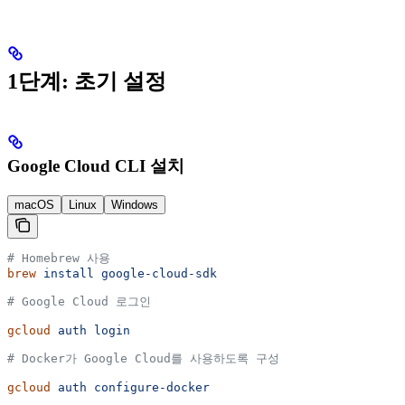
1단계: 초기 설정
Google Cloud CLI 설치
macOS
Linux
Windows
# Homebrew 사용
brew
 install
 google-cloud-sdk
# Google Cloud 로그인
gcloud
 auth
 login
# Docker가 Google Cloud를 사용하도록 구성
gcloud
 auth
 configure-docker