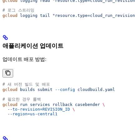
gcloud
 logging
 read
 "resource.type=cloud_run_revision A
# 로그 스트리밍
gcloud
 logging
 tail
 "resource.type=cloud_run_revision A
애플리케이션 업데이트
업데이트 배포 방법:
# 새 버전 빌드 및 배포
gcloud
 builds
 submit
 --config
 cloudbuild.yaml
# 필요한 경우 롤백
gcloud
 run
 services
 rollback
 casebender
 \
  --to-revision=REVISION_ID
 \
  --region=us-central1