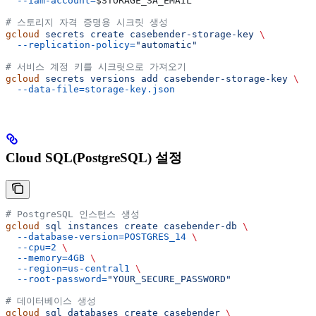
  --iam-account=
$STORAGE_SA_EMAIL
# 스토리지 자격 증명용 시크릿 생성
gcloud
 secrets
 create
 casebender-storage-key
 \
  --replication-policy=
"automatic"
# 서비스 계정 키를 시크릿으로 가져오기
gcloud
 secrets
 versions
 add
 casebender-storage-key
 \
  --data-file=storage-key.json
Cloud SQL(PostgreSQL) 설정
# PostgreSQL 인스턴스 생성
gcloud
 sql
 instances
 create
 casebender-db
 \
  --database-version=POSTGRES_14
 \
  --cpu=2
 \
  --memory=4GB
 \
  --region=us-central1
 \
  --root-password=
"YOUR_SECURE_PASSWORD"
# 데이터베이스 생성
gcloud
 sql
 databases
 create
 casebender
 \