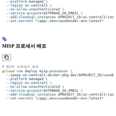
  --platform
 managed
 \
  --region
 us-central1
 \
  --no-allow-unauthenticated
 \
  --service-account=
$STORAGE_SA_EMAIL
 \
  --add-cloudsql-instances
 $PROJECT_ID
:us-central1:case
  --set-secrets
 "/app/.env=casebender-env:latest"
MISP 프로세서 배포
# MISP 프로세서 배포
gcloud
 run
 deploy
 misp-processor
 \
  --image
 us-central1-docker.pkg.dev/
$PROJECT_ID
/casebe
  --platform
 managed
 \
  --region
 us-central1
 \
  --no-allow-unauthenticated
 \
  --service-account=
$STORAGE_SA_EMAIL
 \
  --add-cloudsql-instances
 $PROJECT_ID
:us-central1:case
  --set-secrets
 "/app/.env=casebender-env:latest"