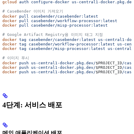
gcloud
 auth
 configure-docker
 us-central1-docker.pkg.dev
# CaseBender 이미지 가져오기
docker
 pull
 casebender/casebender:latest
docker
 pull
 casebender/workflow-processor:latest
docker
 pull
 casebender/misp-processor:latest
# Google Artifact Registry용 이미지 태그 지정
docker
 tag
 casebender/casebender:latest
 us-central1-doc
docker
 tag
 casebender/workflow-processor:latest
 us-cent
docker
 tag
 casebender/misp-processor:latest
 us-central1
# 이미지 푸시
docker
 push
 us-central1-docker.pkg.dev/
$PROJECT_ID
/case
docker
 push
 us-central1-docker.pkg.dev/
$PROJECT_ID
/case
docker
 push
 us-central1-docker.pkg.dev/
$PROJECT_ID
/case
4단계: 서비스 배포
메인 애플리케이션 배포