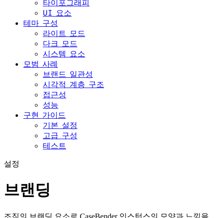
타이포그래피
UI 요소
테마 구성
라이트 모드
다크 모드
시스템 요소
모범 사례
브랜드 일관성
시각적 계층 구조
접근성
성능
구현 가이드
기본 설정
고급 구성
테스트
설정
브랜딩
조직의 브랜딩 요소로 CaseBender 인스턴스의 모양과 느낌을