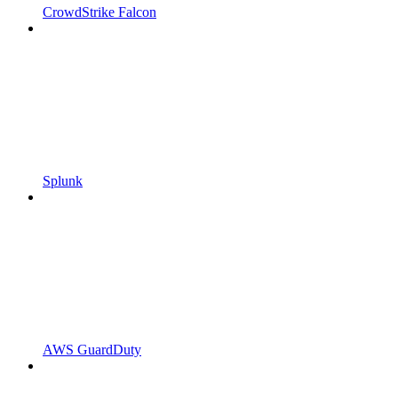
CrowdStrike Falcon
Splunk
AWS GuardDuty