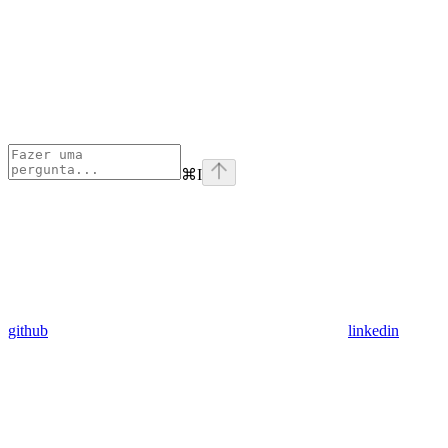
⌘
I
github
linkedin