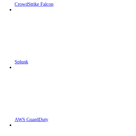
CrowdStrike Falcon
Splunk
AWS GuardDuty