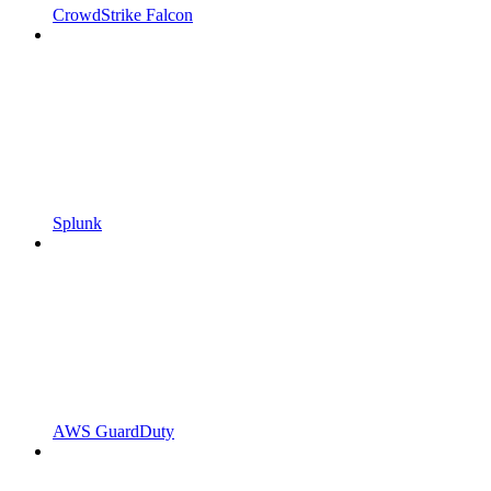
CrowdStrike Falcon
Splunk
AWS GuardDuty