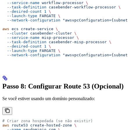
  --service-name
 workflow-processor
 \
  --task-definition
 casebender-workflow-processor
 \
  --desired-count
 1
 \
  --launch-type
 FARGATE
 \
  --network-configuration
 "awsvpcConfiguration={subnets
aws
 ecs
 create-service
 \
  --cluster
 casebender-cluster
 \
  --service-name
 misp-processor
 \
  --task-definition
 casebender-misp-processor
 \
  --desired-count
 1
 \
  --launch-type
 FARGATE
 \
  --network-configuration
 "awsvpcConfiguration={subnets
Passo 8: Configurar Route 53 (Opcional)
Se você estiver usando um domínio personalizado:
# Criar zona hospedada (se não existir)
aws
 route53
 create-hosted-zone
 \
  --name
 seudominio.com
 \