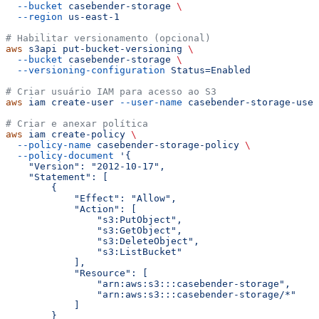
  --bucket
 casebender-storage
 \
  --region
 us-east-1
# Habilitar versionamento (opcional)
aws
 s3api
 put-bucket-versioning
 \
  --bucket
 casebender-storage
 \
  --versioning-configuration
 Status=Enabled
# Criar usuário IAM para acesso ao S3
aws
 iam
 create-user
 --user-name
 casebender-storage-user
# Criar e anexar política
aws
 iam
 create-policy
 \
  --policy-name
 casebender-storage-policy
 \
  --policy-document
 '{
    "Version": "2012-10-17",
    "Statement": [
        {
            "Effect": "Allow",
            "Action": [
                "s3:PutObject",
                "s3:GetObject",
                "s3:DeleteObject",
                "s3:ListBucket"
            ],
            "Resource": [
                "arn:aws:s3:::casebender-storage",
                "arn:aws:s3:::casebender-storage/*"
            ]
        }