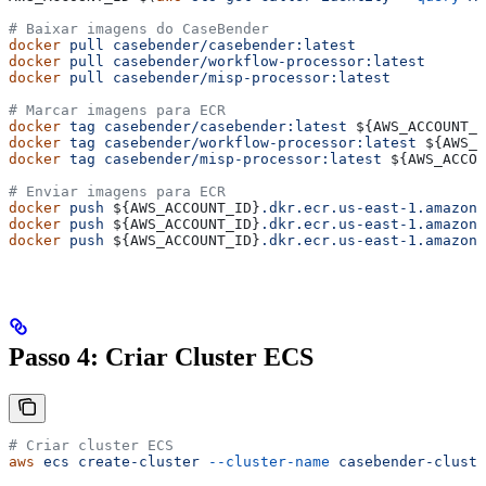
# Baixar imagens do CaseBender
docker
 pull
 casebender/casebender:latest
docker
 pull
 casebender/workflow-processor:latest
docker
 pull
 casebender/misp-processor:latest
# Marcar imagens para ECR
docker
 tag
 casebender/casebender:latest
 ${
AWS_ACCOUNT_I
docker
 tag
 casebender/workflow-processor:latest
 ${
AWS_A
docker
 tag
 casebender/misp-processor:latest
 ${
AWS_ACCOU
# Enviar imagens para ECR
docker
 push
 ${
AWS_ACCOUNT_ID
}
.dkr.ecr.us-east-1.amazona
docker
 push
 ${
AWS_ACCOUNT_ID
}
.dkr.ecr.us-east-1.amazona
docker
 push
 ${
AWS_ACCOUNT_ID
}
.dkr.ecr.us-east-1.amazona
Passo 4: Criar Cluster ECS
# Criar cluster ECS
aws
 ecs
 create-cluster
 --cluster-name
 casebender-cluste