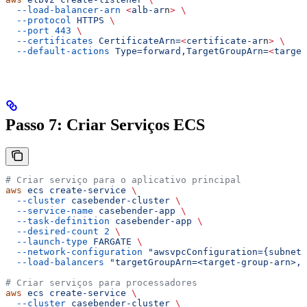
  --load-balancer-arn
 <
alb-ar
n
>
 \
  --protocol
 HTTPS
 \
  --port
 443
 \
  --certificates
 CertificateArn=
<
certificate-ar
n
>
 \
  --default-actions
 Type=forward,TargetGroupArn=
<
target
Passo 7: Criar Serviços ECS
# Criar serviço para o aplicativo principal
aws
 ecs
 create-service
 \
  --cluster
 casebender-cluster
 \
  --service-name
 casebender-app
 \
  --task-definition
 casebender-app
 \
  --desired-count
 2
 \
  --launch-type
 FARGATE
 \
  --network-configuration
 "awsvpcConfiguration={subnets
  --load-balancers
 "targetGroupArn=<target-group-arn>,c
# Criar serviços para processadores
aws
 ecs
 create-service
 \
  --cluster
 casebender-cluster
 \