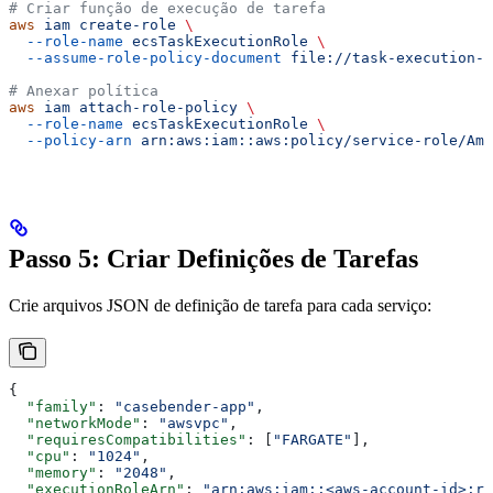
# Criar função de execução de tarefa
aws
 iam
 create-role
 \
  --role-name
 ecsTaskExecutionRole
 \
  --assume-role-policy-document
 file://task-execution-a
# Anexar política
aws
 iam
 attach-role-policy
 \
  --role-name
 ecsTaskExecutionRole
 \
  --policy-arn
 arn:aws:iam::aws:policy/service-role/Ama
Passo 5: Criar Definições de Tarefas
Crie arquivos JSON de definição de tarefa para cada serviço:
{
  "family"
: 
"casebender-app"
,
  "networkMode"
: 
"awsvpc"
,
  "requiresCompatibilities"
: [
"FARGATE"
],
  "cpu"
: 
"1024"
,
  "memory"
: 
"2048"
,
  "executionRoleArn"
: 
"arn:aws:iam::<aws-account-id>:ro