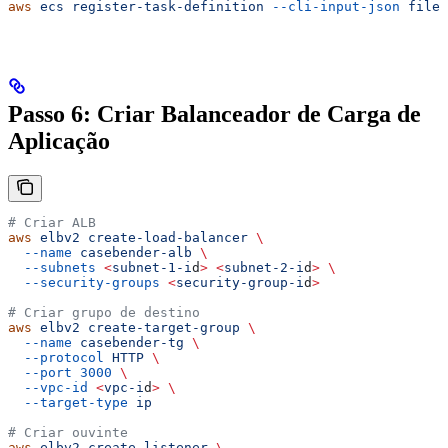
aws
 ecs
 register-task-definition
 --cli-input-json
 file:
Passo 6: Criar Balanceador de Carga de
Aplicação
# Criar ALB
aws
 elbv2
 create-load-balancer
 \
  --name
 casebender-alb
 \
  --subnets
 <
subnet-1-i
d
>
 <
subnet-2-i
d
>
 \
  --security-groups
 <
security-group-i
d
>
# Criar grupo de destino
aws
 elbv2
 create-target-group
 \
  --name
 casebender-tg
 \
  --protocol
 HTTP
 \
  --port
 3000
 \
  --vpc-id
 <
vpc-i
d
>
 \
  --target-type
 ip
# Criar ouvinte
aws
 elbv2
 create-listener
 \