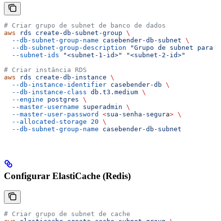
# Criar grupo de subnet de banco de dados
aws
 rds
 create-db-subnet-group
 \
  --db-subnet-group-name
 casebender-db-subnet
 \
  --db-subnet-group-description
 "Grupo de subnet para C
  --subnet-ids
 "<subnet-1-id>"
 "<subnet-2-id>"
# Criar instância RDS
aws
 rds
 create-db-instance
 \
  --db-instance-identifier
 casebender-db
 \
  --db-instance-class
 db.t3.medium
 \
  --engine
 postgres
 \
  --master-username
 superadmin
 \
  --master-user-password
 <
sua-senha-segur
a
>
 \
  --allocated-storage
 20
 \
  --db-subnet-group-name
 casebender-db-subnet
Configurar ElastiCache (Redis)
# Criar grupo de subnet de cache