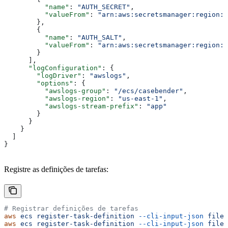
          "name"
: 
"AUTH_SECRET"
,
          "valueFrom"
: 
"arn:aws:secretsmanager:region:a
        },
        {
          "name"
: 
"AUTH_SALT"
,
          "valueFrom"
: 
"arn:aws:secretsmanager:region:a
        }
      ],
      "logConfiguration"
: {
        "logDriver"
: 
"awslogs"
,
        "options"
: {
          "awslogs-group"
: 
"/ecs/casebender"
,
          "awslogs-region"
: 
"us-east-1"
,
          "awslogs-stream-prefix"
: 
"app"
        }
      }
    }
  ]
}
Registre as definições de tarefas:
# Registrar definições de tarefas
aws
 ecs
 register-task-definition
 --cli-input-json
 file:
aws
 ecs
 register-task-definition
 --cli-input-json
 file