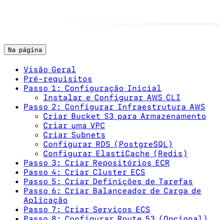
Na página
Visão Geral
Pré-requisitos
Passo 1: Configuração Inicial
Instalar e Configurar AWS CLI
Passo 2: Configurar Infraestrutura AWS
Criar Bucket S3 para Armazenamento
Criar uma VPC
Criar Subnets
Configurar RDS (PostgreSQL)
Configurar ElastiCache (Redis)
Passo 3: Criar Repositórios ECR
Passo 4: Criar Cluster ECS
Passo 5: Criar Definições de Tarefas
Passo 6: Criar Balanceador de Carga de
Aplicação
Passo 7: Criar Serviços ECS
Passo 8: Configurar Route 53 (Opcional)