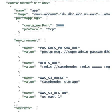
  "containerDefinitions"
: [
    {
      "name"
: 
"app"
,
      "image"
: 
"<aws-account-id>.dkr.ecr.us-east-1.amaz
      "portMappings"
: [
        {
          "containerPort"
: 
3000
,
          "protocol"
: 
"tcp"
        }
      ],
      "environment"
: [
        {
          "name"
: 
"POSTGRES_PRISMA_URL"
,
          "value"
: 
"postgresql://superadmin:password@ca
        },
        {
          "name"
: 
"REDIS_URL"
,
          "value"
: 
"redis://casebender-redis.xxxxx.regi
        },
        {
          "name"
: 
"AWS_S3_BUCKET"
,
          "value"
: 
"casebender-storage"
        },
        {
          "name"
: 
"AWS_S3_REGION"
,
          "value"
: 
"us-east-1"
        }
      ],
      "secrets"
: [
        {