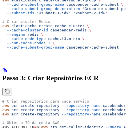
aws
 elasticache
 create-cache-subnet-group
 \
  --cache-subnet-group-name
 casebender-cache-subnet
 \
  --cache-subnet-group-description
 "Grupo de subnet par
  --subnet-ids
 "<subnet-1-id>"
 "<subnet-2-id>"
# Criar cluster Redis
aws
 elasticache
 create-cache-cluster
 \
  --cache-cluster-id
 casebender-redis
 \
  --engine
 redis
 \
  --cache-node-type
 cache.t3.micro
 \
  --num-cache-nodes
 1
 \
  --cache-subnet-group-name
 casebender-cache-subnet
Passo 3: Criar Repositórios ECR
# Criar repositórios para cada serviço
aws
 ecr
 create-repository
 --repository-name
 casebender/
aws
 ecr
 create-repository
 --repository-name
 casebender/
aws
 ecr
 create-repository
 --repository-name
 casebender/
# Obter o ID da conta AWS
AWS_ACCOUNT_ID
=
$(
aws
 sts
 get-caller-identity
 --query
 Ac