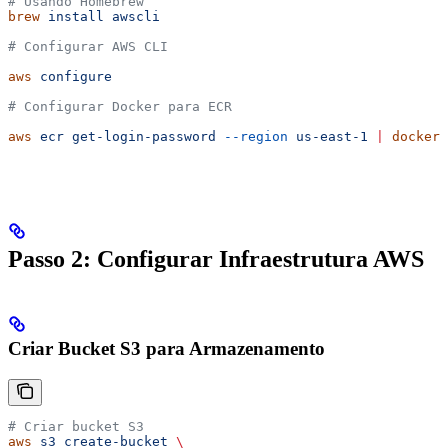
# Usando Homebrew
brew
 install
 awscli
# Configurar AWS CLI
aws
 configure
# Configurar Docker para ECR
aws
 ecr
 get-login-password
 --region
 us-east-1
 |
 docker
 
Passo 2: Configurar Infraestrutura AWS
Criar Bucket S3 para Armazenamento
# Criar bucket S3
aws
 s3
 create-bucket
 \