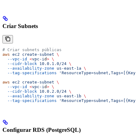
Criar Subnets
# Criar subnets públicas
aws
 ec2
 create-subnet
 \
  --vpc-id
 <
vpc-i
d
>
 \
  --cidr-block
 10.0.1.0/24
 \
  --availability-zone
 us-east-1a
 \
  --tag-specifications
 'ResourceType=subnet,Tags=[{Key=
aws
 ec2
 create-subnet
 \
  --vpc-id
 <
vpc-i
d
>
 \
  --cidr-block
 10.0.2.0/24
 \
  --availability-zone
 us-east-1b
 \
  --tag-specifications
 'ResourceType=subnet,Tags=[{Key=
Configurar RDS (PostgreSQL)