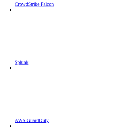
CrowdStrike Falcon
Splunk
AWS GuardDuty