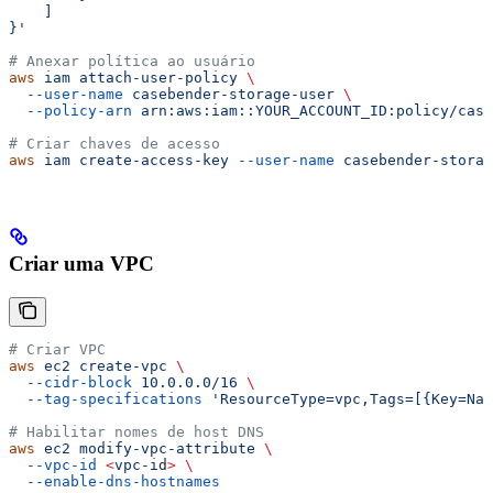
    ]
}'
# Anexar política ao usuário
aws
 iam
 attach-user-policy
 \
  --user-name
 casebender-storage-user
 \
  --policy-arn
 arn:aws:iam::YOUR_ACCOUNT_ID:policy/case
# Criar chaves de acesso
aws
 iam
 create-access-key
 --user-name
 casebender-storag
Criar uma VPC
# Criar VPC
aws
 ec2
 create-vpc
 \
  --cidr-block
 10.0.0.0/16
 \
  --tag-specifications
 'ResourceType=vpc,Tags=[{Key=Nam
# Habilitar nomes de host DNS
aws
 ec2
 modify-vpc-attribute
 \
  --vpc-id
 <
vpc-i
d
>
 \
  --enable-dns-hostnames