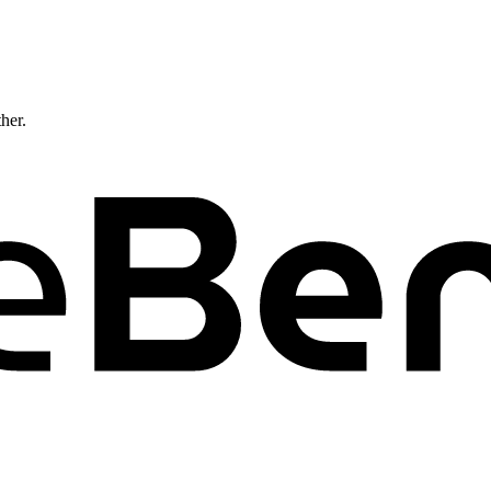
ther.