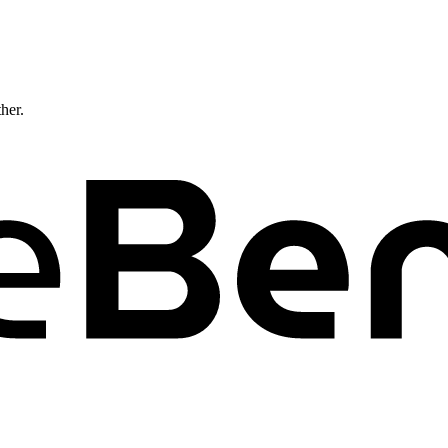
ther.