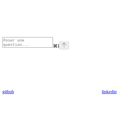
⌘
I
github
linkedin