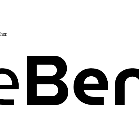
ther.