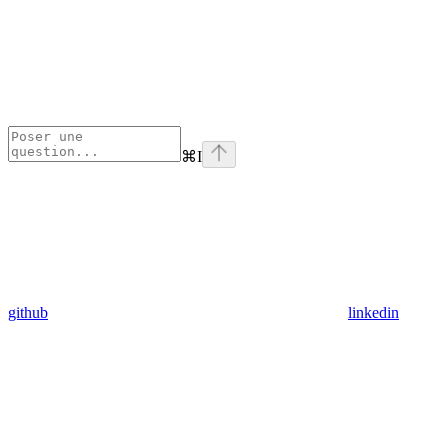
⌘
I
github
linkedin