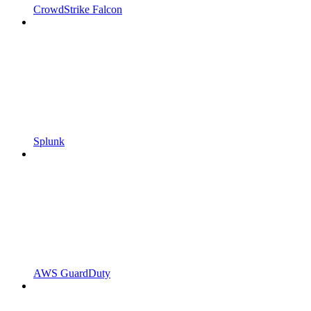
CrowdStrike Falcon
Splunk
AWS GuardDuty