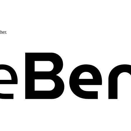
ther.