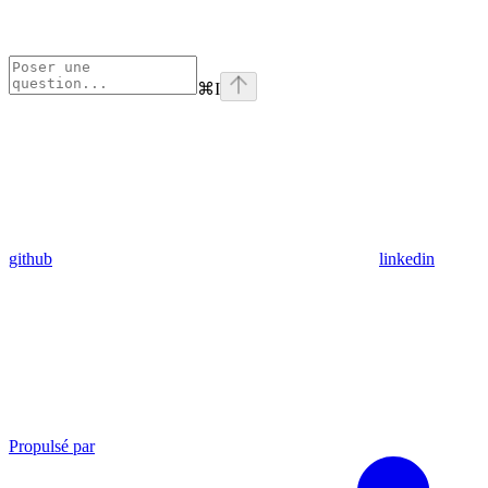
⌘
I
github
linkedin
Propulsé par