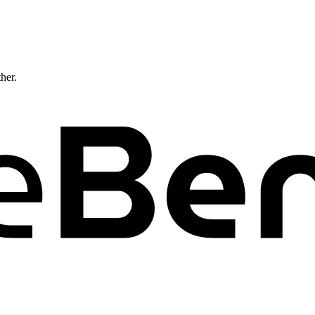
ther.