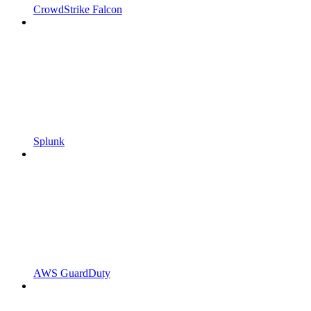
CrowdStrike Falcon
Splunk
AWS GuardDuty