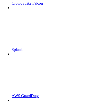
CrowdStrike Falcon
Splunk
AWS GuardDuty