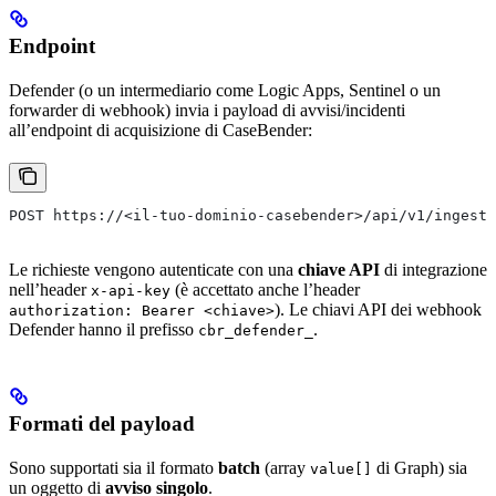
Endpoint
Defender (o un intermediario come Logic Apps, Sentinel o un
forwarder di webhook) invia i payload di avvisi/incidenti
all’endpoint di acquisizione di CaseBender:
POST https://<il-tuo-dominio-casebender>/api/v1/ingest/
Le richieste vengono autenticate con una
chiave API
di integrazione
nell’header
(è accettato anche l’header
x-api-key
). Le chiavi API dei webhook
authorization: Bearer <chiave>
Defender hanno il prefisso
.
cbr_defender_
Formati del payload
Sono supportati sia il formato
batch
(array
di Graph) sia
value[]
un oggetto di
avviso singolo
.