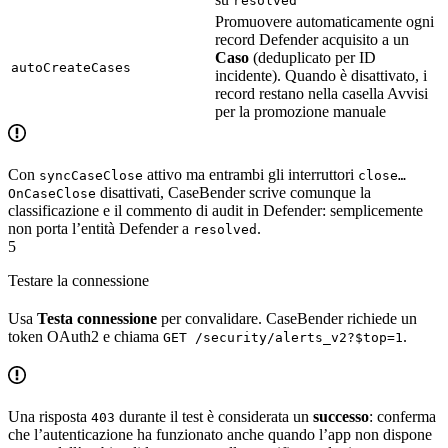
resolved
Promuovere automaticamente ogni
record Defender acquisito a un
Caso
(deduplicato per ID
autoCreateCases
incidente). Quando è disattivato, i
record restano nella casella Avvisi
per la promozione manuale
Con
attivo ma entrambi gli interruttori
syncCaseClose
close…
disattivati, CaseBender scrive comunque la
OnCaseClose
classificazione e il commento di audit in Defender: semplicemente
non porta l’entità Defender a
.
resolved
5
Testare la connessione
Usa
Testa connessione
per convalidare. CaseBender richiede un
token OAuth2 e chiama
.
GET /security/alerts_v2?$top=1
Una risposta
durante il test è considerata un
successo
: conferma
403
che l’autenticazione ha funzionato anche quando l’app non dispone