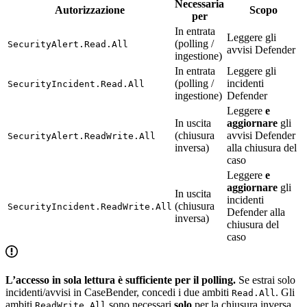
Necessaria
Autorizzazione
Scopo
per
In entrata
Leggere gli
(polling /
SecurityAlert.Read.All
avvisi Defender
ingestione)
In entrata
Leggere gli
(polling /
incidenti
SecurityIncident.Read.All
ingestione)
Defender
Leggere
e
In uscita
aggiornare
gli
(chiusura
avvisi Defender
SecurityAlert.ReadWrite.All
inversa)
alla chiusura del
caso
Leggere
e
aggiornare
gli
In uscita
incidenti
(chiusura
SecurityIncident.ReadWrite.All
Defender alla
inversa)
chiusura del
caso
L’accesso in sola lettura è sufficiente per il polling.
Se estrai solo
incidenti/avvisi in CaseBender, concedi i due ambiti
. Gli
Read.All
ambiti
sono necessari
solo
per la chiusura inversa
ReadWrite.All