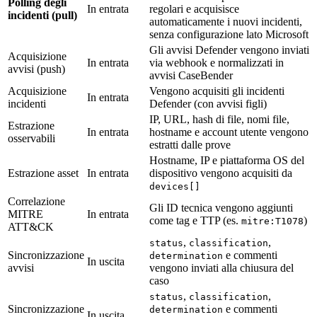
Polling degli
In entrata
regolari e acquisisce
incidenti (pull)
automaticamente i nuovi incidenti,
senza configurazione lato Microsoft
Gli avvisi Defender vengono inviati
Acquisizione
In entrata
via webhook e normalizzati in
avvisi (push)
avvisi CaseBender
Acquisizione
Vengono acquisiti gli incidenti
In entrata
incidenti
Defender (con avvisi figli)
IP, URL, hash di file, nomi file,
Estrazione
In entrata
hostname e account utente vengono
osservabili
estratti dalle prove
Hostname, IP e piattaforma OS del
Estrazione asset
In entrata
dispositivo vengono acquisiti da
devices[]
Correlazione
Gli ID tecnica vengono aggiunti
MITRE
In entrata
come tag e TTP (es.
)
mitre:T1078
ATT&CK
,
,
status
classification
Sincronizzazione
e commenti
determination
In uscita
avvisi
vengono inviati alla chiusura del
caso
,
,
status
classification
Sincronizzazione
e commenti
determination
In uscita