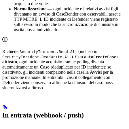
acquisito due volte.
Normalizzazione
— ogni incidente e i relativi avvisi figli
diventano un avviso di CaseBender con osservabili, asset e
TTP MITRE. L’ID incidente di Defender viene registrato
sull’avviso in modo che la sincronizzazione di chiusura in
uscita possa individuarlo.
Richiede
(incluso in
SecurityIncident.Read.All
). Con
SecurityIncident.ReadWrite.All
autoCreateCases
attivato
, ogni incidente acquisito tramite polling diventa
automaticamente un
Caso
(deduplicato per ID incidente); se
disattivato, gli incidenti compaiono nella casella
Avvisi
per la
promozione manuale. In entrambi i casi il collegamento con
Defender viene conservato affinché la chiusura del caso possa
sincronizzarsi a ritroso.
In entrata (webhook / push)