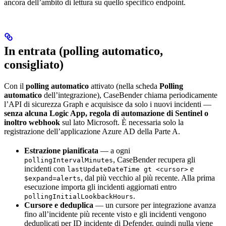
ancora dell’ambito di lettura su quello specifico endpoint.
In entrata (polling automatico,
consigliato)
Con il
polling automatico
attivato (nella scheda
Polling
automatico
dell’integrazione), CaseBender chiama periodicamente
l’API di sicurezza Graph e acquisisce da solo i nuovi incidenti —
senza alcuna Logic App, regola di automazione di Sentinel o
inoltro webhook
sul lato Microsoft. È necessaria solo la
registrazione dell’applicazione Azure AD della Parte A.
Estrazione pianificata
— a ogni
, CaseBender recupera gli
pollingIntervalMinutes
incidenti con
e
lastUpdateDateTime gt <cursor>
, dal più vecchio al più recente. Alla prima
$expand=alerts
esecuzione importa gli incidenti aggiornati entro
.
pollingInitialLookbackHours
Cursore e deduplica
— un cursore per integrazione avanza
fino all’incidente più recente visto e gli incidenti vengono
deduplicati per ID incidente di Defender, quindi nulla viene