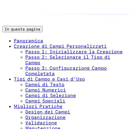
In questa pagina
Panoramica
Creazione di Campi Personalizzati
Passo 1: Inizializzare la Creazione
Passo 2: Selezionare il Tipo di
Campo
Passo 3: Configurazione Campo
Completata
Tipi di Campo e Casi d’Uso
Campi di Testo
Campi Numerici
Campi di Selezione
Campi Speciali
Migliori Pratiche
Design dei Campi
Organizzazione
Validazione
Manutenzione