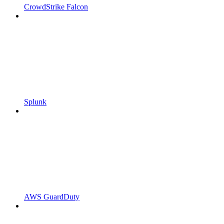
CrowdStrike Falcon
Splunk
AWS GuardDuty