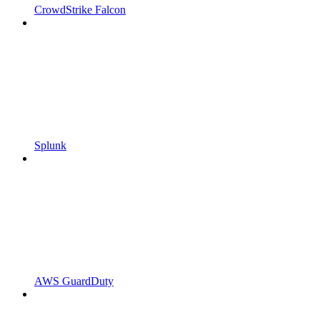
CrowdStrike Falcon
Splunk
AWS GuardDuty