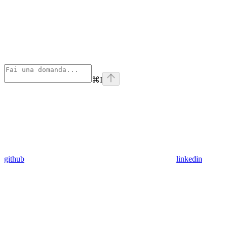
⌘
I
github
linkedin