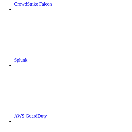
CrowdStrike Falcon
Splunk
AWS GuardDuty