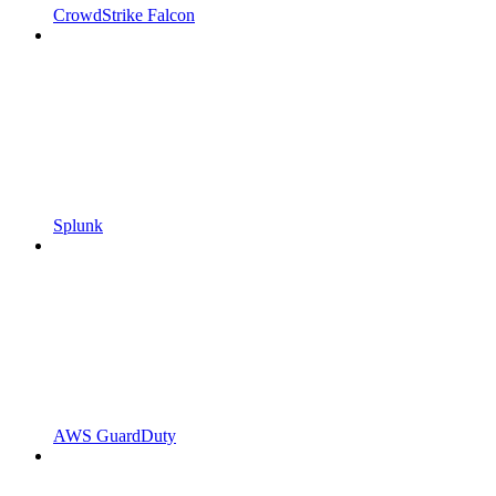
CrowdStrike Falcon
Splunk
AWS GuardDuty