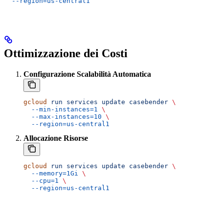
  --region=us-central1
Ottimizzazione dei Costi
Configurazione Scalabilità Automatica
gcloud
 run
 services
 update
 casebender
 \
  --min-instances=1
 \
  --max-instances=10
 \
  --region=us-central1
Allocazione Risorse
gcloud
 run
 services
 update
 casebender
 \
  --memory=1Gi
 \
  --cpu=1
 \
  --region=us-central1