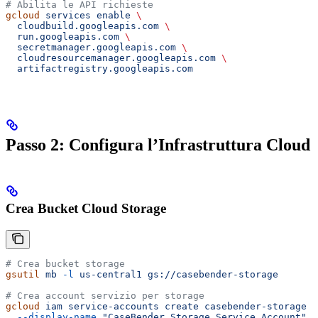
# Abilita le API richieste
gcloud
 services
 enable
 \
  cloudbuild.googleapis.com
 \
  run.googleapis.com
 \
  secretmanager.googleapis.com
 \
  cloudresourcemanager.googleapis.com
 \
  artifactregistry.googleapis.com
Passo 2: Configura l’Infrastruttura Cloud
Crea Bucket Cloud Storage
# Crea bucket storage
gsutil
 mb
 -l
 us-central1
 gs://casebender-storage
# Crea account servizio per storage
gcloud
 iam
 service-accounts
 create
 casebender-storage
 \
  --display-name
 "CaseBender Storage Service Account"