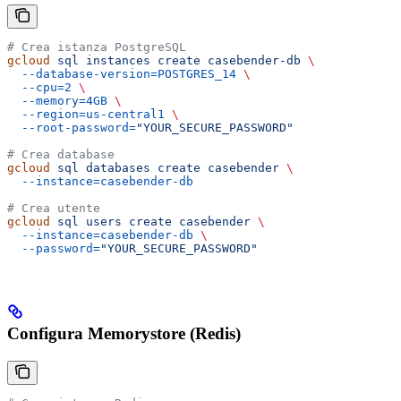
# Crea istanza PostgreSQL
gcloud
 sql
 instances
 create
 casebender-db
 \
  --database-version=POSTGRES_14
 \
  --cpu=2
 \
  --memory=4GB
 \
  --region=us-central1
 \
  --root-password=
"YOUR_SECURE_PASSWORD"
# Crea database
gcloud
 sql
 databases
 create
 casebender
 \
  --instance=casebender-db
# Crea utente
gcloud
 sql
 users
 create
 casebender
 \
  --instance=casebender-db
 \
  --password=
"YOUR_SECURE_PASSWORD"
Configura Memorystore (Redis)