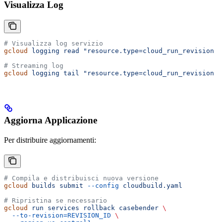
Visualizza Log
# Visualizza log servizio
gcloud
 logging
 read
 "resource.type=cloud_run_revision A
# Streaming log
gcloud
 logging
 tail
 "resource.type=cloud_run_revision A
Aggiorna Applicazione
Per distribuire aggiornamenti:
# Compila e distribuisci nuova versione
gcloud
 builds
 submit
 --config
 cloudbuild.yaml
# Ripristina se necessario
gcloud
 run
 services
 rollback
 casebender
 \
  --to-revision=REVISION_ID
 \