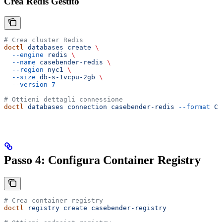
Crea Redis Gestito
# Crea cluster Redis
doctl
 databases
 create
 \
  --engine
 redis
 \
  --name
 casebender-redis
 \
  --region
 nyc1
 \
  --size
 db-s-1vcpu-2gb
 \
  --version
 7
# Ottieni dettagli connessione
doctl
 databases
 connection
 casebender-redis
 --format
 Co
Passo 4: Configura Container Registry
# Crea container registry
doctl
 registry
 create
 casebender-registry