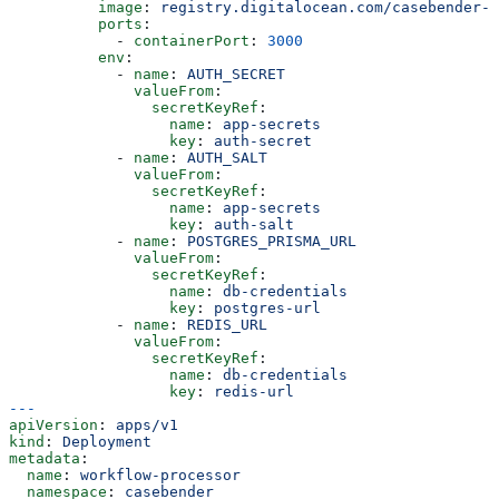
          image
: 
registry.digitalocean.com/casebender-r
          ports
:
            - 
containerPort
: 
3000
          env
:
            - 
name
: 
AUTH_SECRET
              valueFrom
:
                secretKeyRef
:
                  name
: 
app-secrets
                  key
: 
auth-secret
            - 
name
: 
AUTH_SALT
              valueFrom
:
                secretKeyRef
:
                  name
: 
app-secrets
                  key
: 
auth-salt
            - 
name
: 
POSTGRES_PRISMA_URL
              valueFrom
:
                secretKeyRef
:
                  name
: 
db-credentials
                  key
: 
postgres-url
            - 
name
: 
REDIS_URL
              valueFrom
:
                secretKeyRef
:
                  name
: 
db-credentials
                  key
: 
redis-url
---
apiVersion
: 
apps/v1
kind
: 
Deployment
metadata
:
  name
: 
workflow-processor
  namespace
: 
casebender