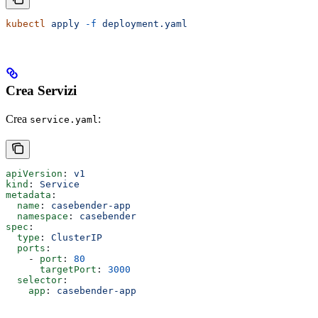
kubectl
 apply
 -f
 deployment.yaml
Crea Servizi
Crea
:
service.yaml
apiVersion
: 
v1
kind
: 
Service
metadata
:
  name
: 
casebender-app
  namespace
: 
casebender
spec
:
  type
: 
ClusterIP
  ports
:
    - 
port
: 
80
      targetPort
: 
3000
  selector
:
    app
: 
casebender-app