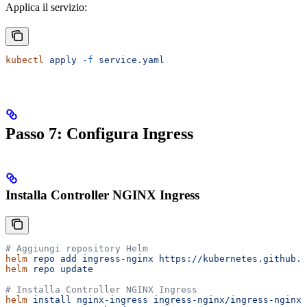
Applica il servizio:
kubectl
 apply
 -f
 service.yaml
Passo 7: Configura Ingress
Installa Controller NGINX Ingress
# Aggiungi repository Helm
helm
 repo
 add
 ingress-nginx
 https://kubernetes.github.i
helm
 repo
 update
# Installa Controller NGINX Ingress
helm
 install
 nginx-ingress
 ingress-nginx/ingress-nginx
 