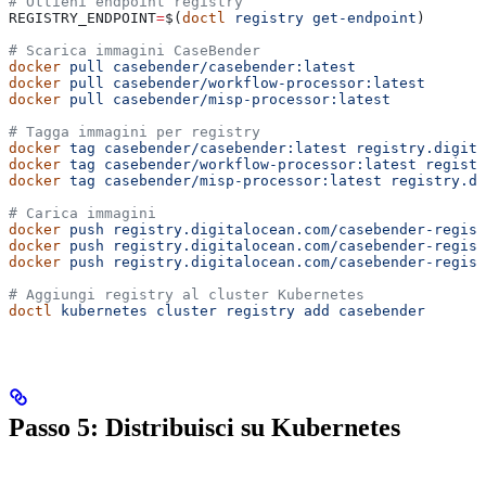
# Ottieni endpoint registry
REGISTRY_ENDPOINT
=
$(
doctl
 registry
 get-endpoint
)
# Scarica immagini CaseBender
docker
 pull
 casebender/casebender:latest
docker
 pull
 casebender/workflow-processor:latest
docker
 pull
 casebender/misp-processor:latest
# Tagga immagini per registry
docker
 tag
 casebender/casebender:latest
 registry.digita
docker
 tag
 casebender/workflow-processor:latest
 registr
docker
 tag
 casebender/misp-processor:latest
 registry.di
# Carica immagini
docker
 push
 registry.digitalocean.com/casebender-regist
docker
 push
 registry.digitalocean.com/casebender-regist
docker
 push
 registry.digitalocean.com/casebender-regist
# Aggiungi registry al cluster Kubernetes
doctl
 kubernetes
 cluster
 registry
 add
 casebender
Passo 5: Distribuisci su Kubernetes