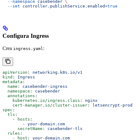
  --namespace
 casebender
 \
  --set
 controller.publishService.enabled=
true
Configura Ingress
Crea
:
ingress.yaml
apiVersion
: 
networking.k8s.io/v1
kind
: 
Ingress
metadata
:
  name
: 
casebender-ingress
  namespace
: 
casebender
  annotations
:
    kubernetes.io/ingress.class
: 
nginx
    cert-manager.io/cluster-issuer
: 
letsencrypt-prod
spec
:
  tls
:
    - 
hosts
:
        - 
your-domain.com
      secretName
: 
casebender-tls
  rules
:
    - 
host
: 
your-domain.com