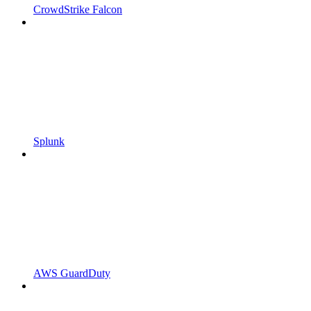
CrowdStrike Falcon
Splunk
AWS GuardDuty