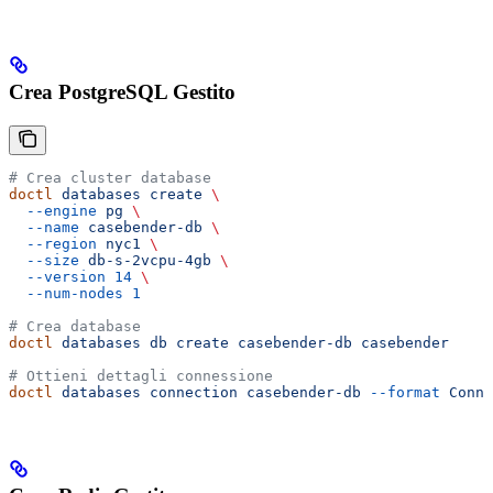
Crea PostgreSQL Gestito
# Crea cluster database
doctl
 databases
 create
 \
  --engine
 pg
 \
  --name
 casebender-db
 \
  --region
 nyc1
 \
  --size
 db-s-2vcpu-4gb
 \
  --version
 14
 \
  --num-nodes
 1
# Crea database
doctl
 databases
 db
 create
 casebender-db
 casebender
# Ottieni dettagli connessione
doctl
 databases
 connection
 casebender-db
 --format
 Conne