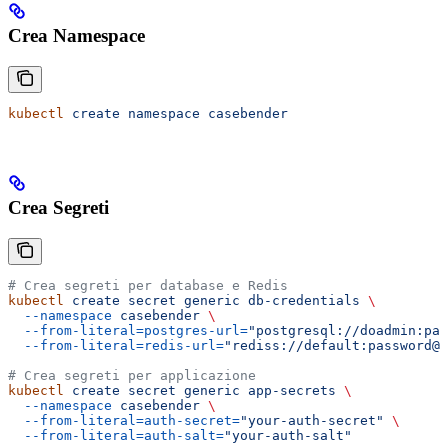
Crea Namespace
kubectl
 create
 namespace
 casebender
Crea Segreti
# Crea segreti per database e Redis
kubectl
 create
 secret
 generic
 db-credentials
 \
  --namespace
 casebender
 \
  --from-literal=postgres-url=
"postgresql://doadmin:pas
  --from-literal=redis-url=
"rediss://default:password@c
# Crea segreti per applicazione
kubectl
 create
 secret
 generic
 app-secrets
 \
  --namespace
 casebender
 \
  --from-literal=auth-secret=
"your-auth-secret"
 \
  --from-literal=auth-salt=
"your-auth-salt"