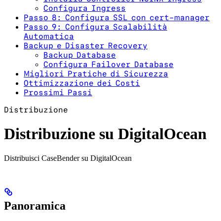
Configura Ingress
Passo 8: Configura SSL con cert-manager
Passo 9: Configura Scalabilità
Automatica
Backup e Disaster Recovery
Backup Database
Configura Failover Database
Migliori Pratiche di Sicurezza
Ottimizzazione dei Costi
Prossimi Passi
Distribuzione
Distribuzione su DigitalOcean
Distribuisci CaseBender su DigitalOcean
Panoramica