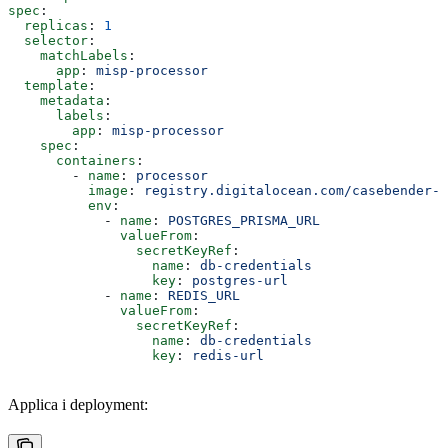
spec
:
  replicas
: 
1
  selector
:
    matchLabels
:
      app
: 
misp-processor
  template
:
    metadata
:
      labels
:
        app
: 
misp-processor
    spec
:
      containers
:
        - 
name
: 
processor
          image
: 
registry.digitalocean.com/casebender-r
          env
:
            - 
name
: 
POSTGRES_PRISMA_URL
              valueFrom
:
                secretKeyRef
:
                  name
: 
db-credentials
                  key
: 
postgres-url
            - 
name
: 
REDIS_URL
              valueFrom
:
                secretKeyRef
:
                  name
: 
db-credentials
                  key
: 
redis-url
Applica i deployment: