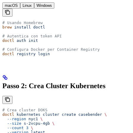
macOS
Linux
Windows
# Usando Homebrew
brew
 install
 doctl
# Autentica con token API
doctl
 auth
 init
# Configura Docker per Container Registry
doctl
 registry
 login
Passo 2: Crea Cluster Kubernetes
# Crea cluster DOKS
doctl
 kubernetes
 cluster
 create
 casebender
 \
  --region
 nyc1
 \
  --size
 s-2vcpu-4gb
 \
  --count
 3
 \
  --version
 latest