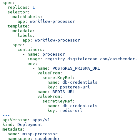
spec
:
  replicas
: 
1
  selector
:
    matchLabels
:
      app
: 
workflow-processor
  template
:
    metadata
:
      labels
:
        app
: 
workflow-processor
    spec
:
      containers
:
        - 
name
: 
processor
          image
: 
registry.digitalocean.com/casebender-r
          env
:
            - 
name
: 
POSTGRES_PRISMA_URL
              valueFrom
:
                secretKeyRef
:
                  name
: 
db-credentials
                  key
: 
postgres-url
            - 
name
: 
REDIS_URL
              valueFrom
:
                secretKeyRef
:
                  name
: 
db-credentials
                  key
: 
redis-url
---
apiVersion
: 
apps/v1
kind
: 
Deployment
metadata
:
  name
: 
misp-processor
  namespace
: 
casebender