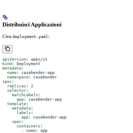
Distribuisci Applicazioni
Crea
:
deployment.yaml
apiVersion
: 
apps/v1
kind
: 
Deployment
metadata
:
  name
: 
casebender-app
  namespace
: 
casebender
spec
:
  replicas
: 
2
  selector
:
    matchLabels
:
      app
: 
casebender-app
  template
:
    metadata
:
      labels
:
        app
: 
casebender-app
    spec
:
      containers
:
        - 
name
: 
app