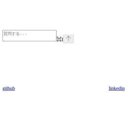
⌘
I
github
linkedin