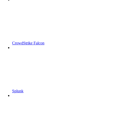
CrowdStrike Falcon
Splunk