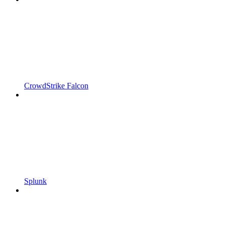
CrowdStrike Falcon
Splunk