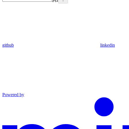
⌘
I
github
linkedin
Powered by