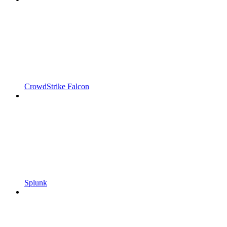
CrowdStrike Falcon
Splunk