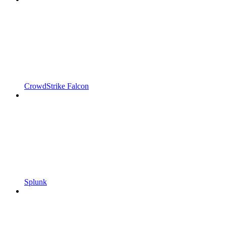
CrowdStrike Falcon
Splunk