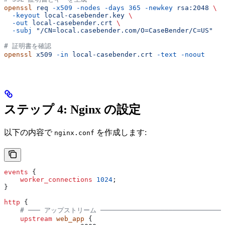
openssl
 req
 -x509
 -nodes
 -days
 365
 -newkey
 rsa:2048
 \
  -keyout
 local-casebender.key
 \
  -out
 local-casebender.crt
 \
  -subj
 "/CN=local.casebender.com/O=CaseBender/C=US"
# 証明書を確認
openssl
 x509
 -in
 local-casebender.crt
 -text
 -noout
ステップ 4: Nginx の設定
以下の内容で
を作成します:
nginx.conf
events
 {
    worker_connections 
1024
;
}
http
 {
    # ─── アップストリーム ───────────────────────────────
    upstream
 web_app 
{