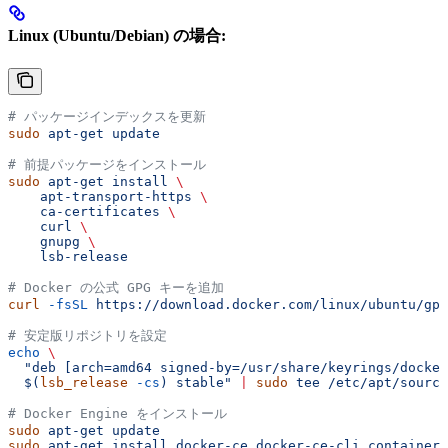
Linux (Ubuntu/Debian) の場合:
# パッケージインデックスを更新
sudo
 apt-get
 update
# 前提パッケージをインストール
sudo
 apt-get
 install
 \
    apt-transport-https
 \
    ca-certificates
 \
    curl
 \
    gnupg
 \
    lsb-release
# Docker の公式 GPG キーを追加
curl
 -fsSL
 https://download.docker.com/linux/ubuntu/gpg
# 安定版リポジトリを設定
echo
 \
  "deb [arch=amd64 signed-by=/usr/share/keyrings/docker
  $(
lsb_release
 -cs
) stable"
 |
 sudo
 tee
 /etc/apt/source
# Docker Engine をインストール
sudo
 apt-get
 update
sudo
 apt-get
 install
 docker-ce
 docker-ce-cli
 containerd