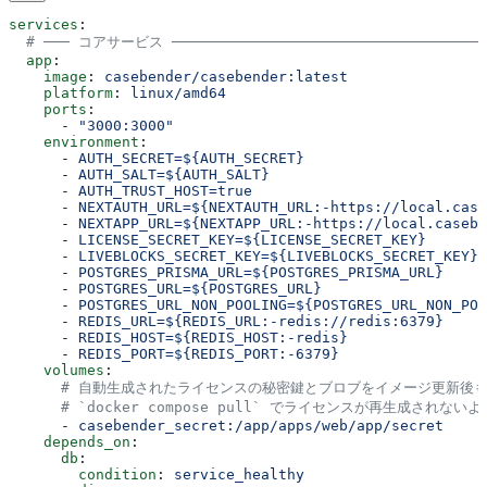
services
:
  # ─── コアサービス ────────────────────────────────────
  app
:
    image
: 
casebender/casebender:latest
    platform
: 
linux/amd64
    ports
:
      - 
"3000:3000"
    environment
:
      - 
AUTH_SECRET=${AUTH_SECRET}
      - 
AUTH_SALT=${AUTH_SALT}
      - 
AUTH_TRUST_HOST=true
      - 
NEXTAUTH_URL=${NEXTAUTH_URL:-https://local.case
      - 
NEXTAPP_URL=${NEXTAPP_URL:-https://local.casebe
      - 
LICENSE_SECRET_KEY=${LICENSE_SECRET_KEY}
      - 
LIVEBLOCKS_SECRET_KEY=${LIVEBLOCKS_SECRET_KEY}
      - 
POSTGRES_PRISMA_URL=${POSTGRES_PRISMA_URL}
      - 
POSTGRES_URL=${POSTGRES_URL}
      - 
POSTGRES_URL_NON_POOLING=${POSTGRES_URL_NON_POO
      - 
REDIS_URL=${REDIS_URL:-redis://redis:6379}
      - 
REDIS_HOST=${REDIS_HOST:-redis}
      - 
REDIS_PORT=${REDIS_PORT:-6379}
    volumes
:
      # 自動生成されたライセンスの秘密鍵とブロブをイメージ更新後
      # `docker compose pull` でライセンスが再生成されな
      - 
casebender_secret:/app/apps/web/app/secret
    depends_on
:
      db
:
        condition
: 
service_healthy