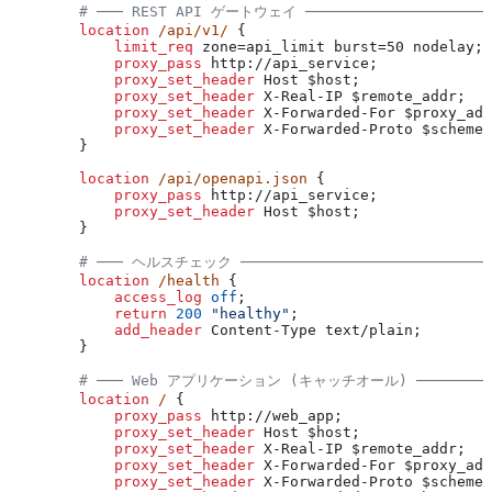
        # ─── REST API ゲートウェイ ─────────────────────
        location
 /api/v1/ 
{
            limit_req 
zone=api_limit burst=50 nodelay;
            proxy_pass 
http://api_service;
            proxy_set_header 
Host $
host
;
            proxy_set_header 
X-Real-IP $
remote_addr
;
            proxy_set_header 
X-Forwarded-For $
proxy_add
            proxy_set_header 
X-Forwarded-Proto $
scheme
;
        }
        location
 /api/openapi.json 
{
            proxy_pass 
http://api_service;
            proxy_set_header 
Host $
host
;
        }
        # ─── ヘルスチェック ─────────────────────────────
        location
 /health 
{
            access_log 
off
;
            return
 200
 "healthy"
;
            add_header 
Content-Type text/plain;
        }
        # ─── Web アプリケーション (キャッチオール) ─────────
        location
 / 
{
            proxy_pass 
http://web_app;
            proxy_set_header 
Host $
host
;
            proxy_set_header 
X-Real-IP $
remote_addr
;
            proxy_set_header 
X-Forwarded-For $
proxy_add
            proxy_set_header 
X-Forwarded-Proto $
scheme
;