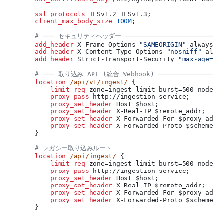
        ssl_protocols 
TLSv1.2 TLSv1.3;
        client_max_body_size 
100M
;
        # ─── セキュリティヘッダー ────────────────────────
        add_header 
X-Frame-Options 
"SAMEORIGIN"
 always;
        add_header 
X-Content-Type-Options 
"nosniff"
 alw
        add_header 
Strict-Transport-Security 
"max-age=3
        # ─── 取り込み API (統合 Webhook) ───────────────
        location
 /api/v1/ingest/ 
{
            limit_req 
zone=ingest_limit burst=500 nodel
            proxy_pass 
http://ingestion_service;
            proxy_set_header 
Host $
host
;
            proxy_set_header 
X-Real-IP $
remote_addr
;
            proxy_set_header 
X-Forwarded-For $
proxy_add
            proxy_set_header 
X-Forwarded-Proto $
scheme
;
        }
        # レガシー取り込みルート
        location
 /api/ingest/ 
{
            limit_req 
zone=ingest_limit burst=500 nodel
            proxy_pass 
http://ingestion_service;
            proxy_set_header 
Host $
host
;
            proxy_set_header 
X-Real-IP $
remote_addr
;
            proxy_set_header 
X-Forwarded-For $
proxy_add
            proxy_set_header 
X-Forwarded-Proto $
scheme
;
        }