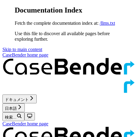
Documentation Index
Fetch the complete documentation index at:
/llms.txt
Use this file to discover all available pages before
exploring further.
Skip to main content
CaseBender
home page
ドキュメント
日本語
検索...
CaseBender
home page