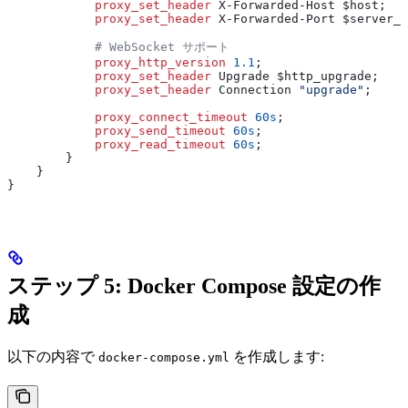
            proxy_set_header 
X-Forwarded-Host $
host
;
            proxy_set_header 
X-Forwarded-Port $
server_p
            # WebSocket サポート
            proxy_http_version 
1.1
;
            proxy_set_header 
Upgrade $
http_upgrade
;
            proxy_set_header 
Connection 
"upgrade"
;
            proxy_connect_timeout 
60s
;
            proxy_send_timeout 
60s
;
            proxy_read_timeout 
60s
;
        }
    }
}
ステップ 5: Docker Compose 設定の作
成
以下の内容で
を作成します:
docker-compose.yml