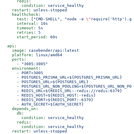
      redis
:
        condition
: 
service_healthy
    restart
: 
unless-stopped
    healthcheck
:
      test
: [
"CMD-SHELL"
, 
"node -e 
\"
require('http').ge
      interval
: 
10s
      timeout
: 
5s
      retries
: 
5
      start_period
: 
60s
  api
:
    image
: 
casebender/api:latest
    platform
: 
linux/amd64
    ports
:
      - 
"3005:3005"
    environment
:
      - 
PORT=3005
      - 
POSTGRES_PRISMA_URL=${POSTGRES_PRISMA_URL}
      - 
POSTGRES_URL=${POSTGRES_URL}
      - 
POSTGRES_URL_NON_POOLING=${POSTGRES_URL_NON_POO
      - 
REDIS_URL=${REDIS_URL:-redis://redis:6379}
      - 
REDIS_HOST=${REDIS_HOST:-redis}
      - 
REDIS_PORT=${REDIS_PORT:-6379}
      - 
AUTH_SECRET=${AUTH_SECRET}
    depends_on
:
      db
:
        condition
: 
service_healthy
      redis
:
        condition
: 
service_healthy
    restart
: 
unless-stopped