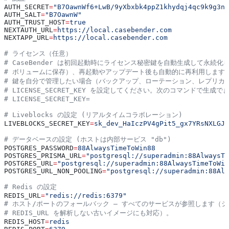
AUTH_SECRET
=
"B7OawnWf6+LwB/9yXbxbk4ppZ1khydqj4qc9k9g3nn
AUTH_SALT
=
"B7OawnW"
AUTH_TRUST_HOST
=
true
NEXTAUTH_URL
=
https://local.casebender.com
NEXTAPP_URL
=
https://local.casebender.com
# ライセンス（任意）
# CaseBender は初回起動時にライセンス秘密鍵を自動生成して永続化し（"c
# ボリュームに保存）、再起動やアップデート後も自動的に再利用します
# 鍵を自分で管理したい場合（バックアップ、ローテーション、レプリカ
# LICENSE_SECRET_KEY を設定してください。次のコマンドで生成できます:
# LICENSE_SECRET_KEY=
# Liveblocks の設定 (リアルタイムコラボレーション)
LIVEBLOCKS_SECRET_KEY
=
sk_dev_HaIczPV4gPit5_gx7YRsNXLGJN
# データベースの設定 (ホストは内部サービス "db")
POSTGRES_PASSWORD
=
88AlwaysTimeToWin88
POSTGRES_PRISMA_URL
=
"postgresql://superadmin:88AlwaysTi
POSTGRES_URL
=
"postgresql://superadmin:88AlwaysTimeToWin
POSTGRES_URL_NON_POOLING
=
"postgresql://superadmin:88Alw
# Redis の設定
REDIS_URL
=
"redis://redis:6379"
# ホスト/ポートのフォールバック — すべてのサービスが参照します（
# REDIS_URL を解析しない古いイメージにも対応）。
REDIS_HOST
=
redis