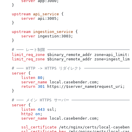
        server
 app:3000;
    }
    upstream
 api_service 
{
        server
 api:3005;
    }
    upstream
 ingestion_service 
{
        server
 ingestion:3003;
    }
    # ─── レート制限 ────────────────────────────────────
    limit_req_zone 
$
binary_remote_addr
 zone=api_limit:1
    limit_req_zone 
$
binary_remote_addr
 zone=ingest_limi
    # ─── HTTP -> HTTPS リダイレクト ────────────────────
    server
 {
        listen 
80
;
        server_name 
local.casebender.com;
        return
 301
 https://$
server_name
$
request_uri
;
    }
    # ─── メイン HTTPS サーバー ──────────────────────────
    server
 {
        listen 
443
 ssl;
        http2 
on
;
        server_name 
local.casebender.com;
        ssl_certificate 
/etc/nginx/certs/local-casebend
        ssl_certificate_key 
/etc/nginx/certs/local-case