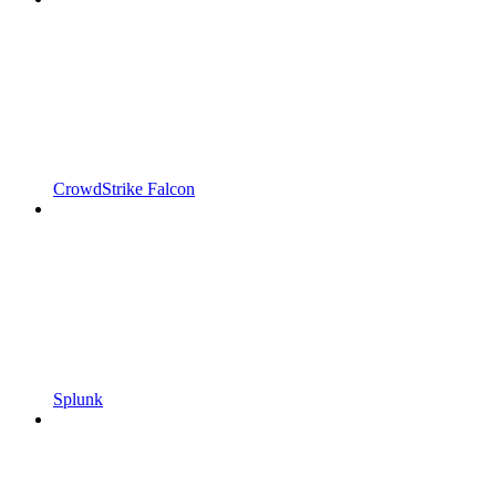
CrowdStrike Falcon
Splunk