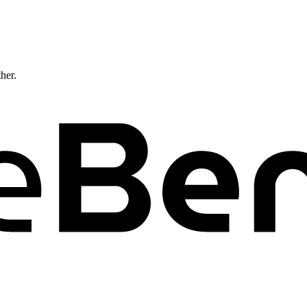
ther.