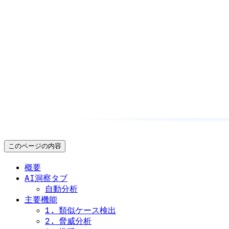
このページの内容
概要
AI洞察タブ
自動分析
主要機能
1. 類似ケース検出
2. 脅威分析