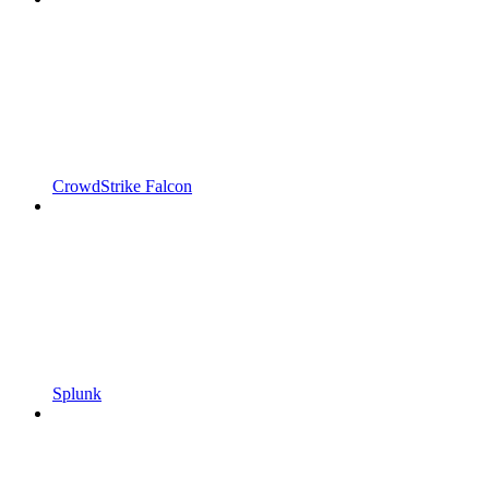
CrowdStrike Falcon
Splunk