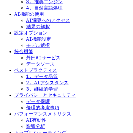
3. 推奨エンジン
4. 自然言語処理
AI機能の使用
AI洞察へのアクセス
結果の解釈
設定オプション
AI機能設定
モデル選択
統合機能
外部AIサービス
データソース
ベストプラクティス
1. データ品質
2. AIアシスタンス
3. 継続的学習
プライバシーとセキュリティ
データ保護
倫理的考慮事項
パフォーマンスメトリクス
AI有効性
影響分析
トラブルシューティング