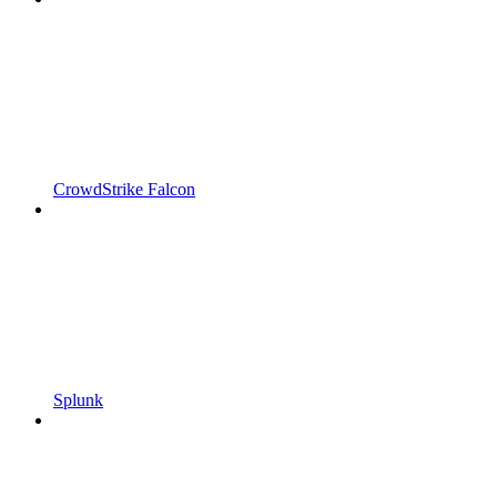
CrowdStrike Falcon
Splunk