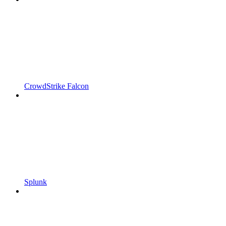
CrowdStrike Falcon
Splunk