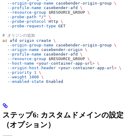
  --origin-group-name
 casebender-origin-group
 \
  --profile-name
 casebender-afd
 \
  --resource-group
 $RESOURCE_GROUP
 \
  --probe-path
 "/"
 \
  --probe-protocol
 Http
 \
  --probe-request-type
 GET
# オリジンの追加
az
 afd
 origin
 create
 \
  --origin-group-name
 casebender-origin-group
 \
  --origin-name
 casebender-origin
 \
  --profile-name
 casebender-afd
 \
  --resource-group
 $RESOURCE_GROUP
 \
  --host-name
 <
your-container-app-ur
l
>
 \
  --origin-host-header
 <
your-container-app-ur
l
>
 \
  --priority
 1
 \
  --weight
 1000
 \
  --enabled-state
 Enabled
ステップ6: カスタムドメインの設定
（オプション）