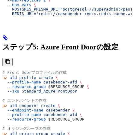
  --max-replicas
 1
 \
  --env-vars
 \
    POSTGRES_PRISMA_URL="postgresql://superadmin:<passw
    REDIS_URL="redis://casebender-redis.redis.cache.win
ステップ5: Azure Front Doorの設定
# Front Doorプロファイルの作成
az
 afd
 profile
 create
 \
  --profile-name
 casebender-afd
 \
  --resource-group
 $RESOURCE_GROUP
 \
  --sku
 Standard_AzureFrontDoor
# エンドポイントの作成
az
 afd
 endpoint
 create
 \
  --endpoint-name
 casebender
 \
  --profile-name
 casebender-afd
 \
  --resource-group
 $RESOURCE_GROUP
# オリジングループの作成
az
 afd
 origin-group
 create
 \