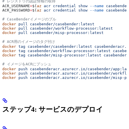
# レジストリの認証情報の取得
ACR_USERNAME
=
$(
az
 acr
 credential
 show
 --name
 casebender
ACR_PASSWORD
=
$(
az
 acr
 credential
 show
 --name
 casebender
# CaseBenderイメージのプル
docker
 pull
 casebender/casebender:latest
docker
 pull
 casebender/workflow-processor:latest
docker
 pull
 casebender/misp-processor:latest
# ACR用のイメージのタグ付け
docker
 tag
 casebender/casebender:latest
 casebenderacr.a
docker
 tag
 casebender/workflow-processor:latest
 caseben
docker
 tag
 casebender/misp-processor:latest
 casebendera
# イメージをACRにプッシュ
docker
 push
 casebenderacr.azurecr.io/casebender/app:lat
docker
 push
 casebenderacr.azurecr.io/casebender/workflo
docker
 push
 casebenderacr.azurecr.io/casebender/misp-pr
ステップ4: サービスのデプロイ