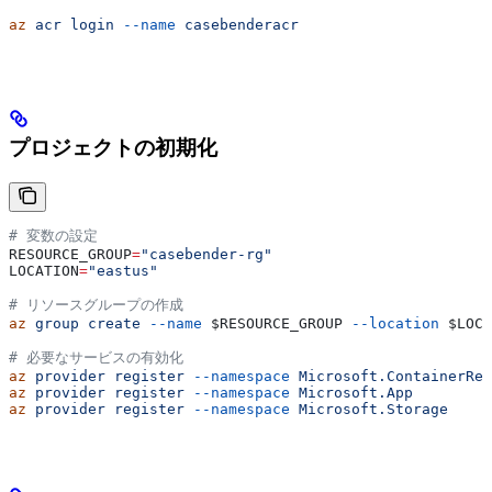
az
 acr
 login
 --name
 casebenderacr
プロジェクトの初期化
# 変数の設定
RESOURCE_GROUP
=
"casebender-rg"
LOCATION
=
"eastus"
# リソースグループの作成
az
 group
 create
 --name
 $RESOURCE_GROUP
 --location
 $LOCA
# 必要なサービスの有効化
az
 provider
 register
 --namespace
 Microsoft.ContainerReg
az
 provider
 register
 --namespace
 Microsoft.App
az
 provider
 register
 --namespace
 Microsoft.Storage