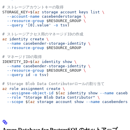
# ストレージアカウントキーの取得
STORAGE_KEY
=
$(
az
 storage
 account
 keys
 list
 \
  --account-name
 casebenderstorage
 \
  --resource-group
 $RESOURCE_GROUP
 \
  --query
 '[0].value'
 -o
 tsv
)
# ストレージアクセス用のマネージドIDの作成
az
 identity
 create
 \
  --name
 casebender-storage-identity
 \
  --resource-group
 $RESOURCE_GROUP
# マネージドIDの取得
IDENTITY_ID
=
$(
az
 identity
 show
 \
  --name
 casebender-storage-identity
 \
  --resource-group
 $RESOURCE_GROUP
 \
  --query
 id
 -o
 tsv
)
# Storage Blob Data Contributorロールの割り当て
az
 role
 assignment
 create
 \
  --assignee-object-id
 $(
az
 identity
 show
 --name
 casebe
  --role
 "Storage Blob Data Contributor"
 \
  --scope
 $(
az
 storage
 account
 show
 --name
 casebenderst
Azure Database for PostgreSQLのセットアップ