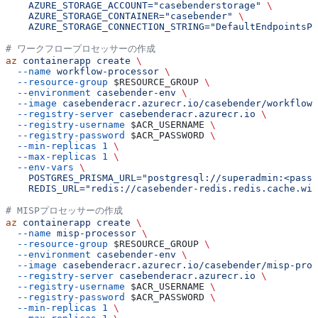
    AZURE_STORAGE_ACCOUNT="casebenderstorage"
 \
    AZURE_STORAGE_CONTAINER="casebender"
 \
    AZURE_STORAGE_CONNECTION_STRING="DefaultEndpointsPr
# ワークフロープロセッサーの作成
az
 containerapp
 create
 \
  --name
 workflow-processor
 \
  --resource-group
 $RESOURCE_GROUP
 \
  --environment
 casebender-env
 \
  --image
 casebenderacr.azurecr.io/casebender/workflow-
  --registry-server
 casebenderacr.azurecr.io
 \
  --registry-username
 $ACR_USERNAME
 \
  --registry-password
 $ACR_PASSWORD
 \
  --min-replicas
 1
 \
  --max-replicas
 1
 \
  --env-vars
 \
    POSTGRES_PRISMA_URL="postgresql://superadmin:<passw
    REDIS_URL="redis://casebender-redis.redis.cache.win
# MISPプロセッサーの作成
az
 containerapp
 create
 \
  --name
 misp-processor
 \
  --resource-group
 $RESOURCE_GROUP
 \
  --environment
 casebender-env
 \
  --image
 casebenderacr.azurecr.io/casebender/misp-proc
  --registry-server
 casebenderacr.azurecr.io
 \
  --registry-username
 $ACR_USERNAME
 \
  --registry-password
 $ACR_PASSWORD
 \
  --min-replicas
 1
 \