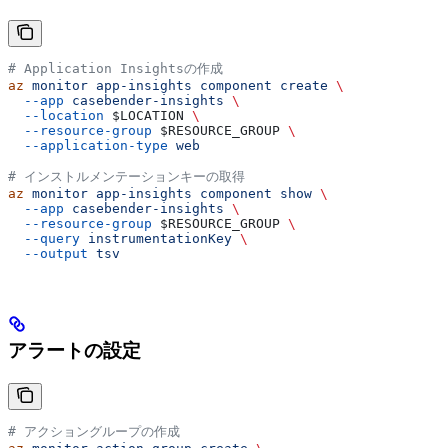
# Application Insightsの作成
az
 monitor
 app-insights
 component
 create
 \
  --app
 casebender-insights
 \
  --location
 $LOCATION
 \
  --resource-group
 $RESOURCE_GROUP
 \
  --application-type
 web
# インストルメンテーションキーの取得
az
 monitor
 app-insights
 component
 show
 \
  --app
 casebender-insights
 \
  --resource-group
 $RESOURCE_GROUP
 \
  --query
 instrumentationKey
 \
  --output
 tsv
アラートの設定
# アクショングループの作成