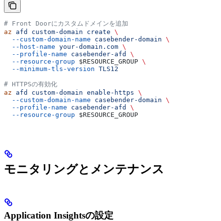
# Front Doorにカスタムドメインを追加
az
 afd
 custom-domain
 create
 \
  --custom-domain-name
 casebender-domain
 \
  --host-name
 your-domain.com
 \
  --profile-name
 casebender-afd
 \
  --resource-group
 $RESOURCE_GROUP
 \
  --minimum-tls-version
 TLS12
# HTTPSの有効化
az
 afd
 custom-domain
 enable-https
 \
  --custom-domain-name
 casebender-domain
 \
  --profile-name
 casebender-afd
 \
  --resource-group
 $RESOURCE_GROUP
モニタリングとメンテナンス
Application Insightsの設定