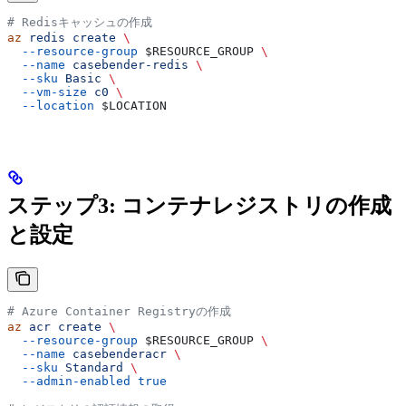
# Redisキャッシュの作成
az
 redis
 create
 \
  --resource-group
 $RESOURCE_GROUP
 \
  --name
 casebender-redis
 \
  --sku
 Basic
 \
  --vm-size
 c0
 \
  --location
 $LOCATION
ステップ3: コンテナレジストリの作成
と設定
# Azure Container Registryの作成
az
 acr
 create
 \
  --resource-group
 $RESOURCE_GROUP
 \
  --name
 casebenderacr
 \
  --sku
 Standard
 \
  --admin-enabled
 true