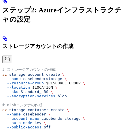
ステップ2: Azureインフラストラクチ
ャの設定
ストレージアカウントの作成
# ストレージアカウントの作成
az
 storage
 account
 create
 \
  --name
 casebenderstorage
 \
  --resource-group
 $RESOURCE_GROUP
 \
  --location
 $LOCATION
 \
  --sku
 Standard_LRS
 \
  --encryption-services
 blob
# Blobコンテナの作成
az
 storage
 container
 create
 \
  --name
 casebender
 \
  --account-name
 casebenderstorage
 \
  --auth-mode
 key
 \
  --public-access
 off