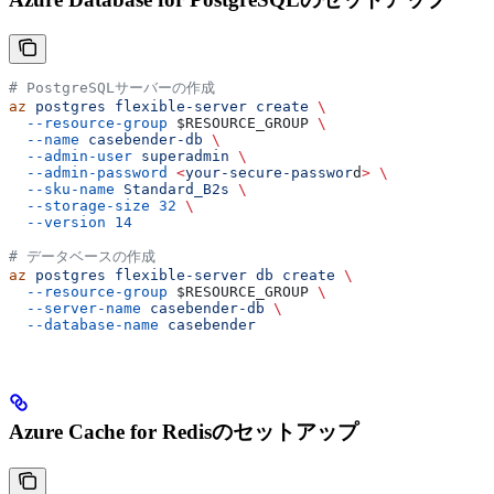
# PostgreSQLサーバーの作成
az
 postgres
 flexible-server
 create
 \
  --resource-group
 $RESOURCE_GROUP
 \
  --name
 casebender-db
 \
  --admin-user
 superadmin
 \
  --admin-password
 <
your-secure-passwor
d
>
 \
  --sku-name
 Standard_B2s
 \
  --storage-size
 32
 \
  --version
 14
# データベースの作成
az
 postgres
 flexible-server
 db
 create
 \
  --resource-group
 $RESOURCE_GROUP
 \
  --server-name
 casebender-db
 \
  --database-name
 casebender
Azure Cache for Redisのセットアップ