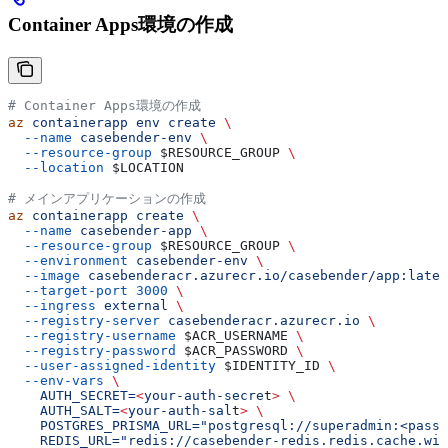
Container Apps環境の作成
# Container Apps環境の作成
az
 containerapp
 env
 create
 \
  --name
 casebender-env
 \
  --resource-group
 $RESOURCE_GROUP
 \
  --location
 $LOCATION
# メインアプリケーションの作成
az
 containerapp
 create
 \
  --name
 casebender-app
 \
  --resource-group
 $RESOURCE_GROUP
 \
  --environment
 casebender-env
 \
  --image
 casebenderacr.azurecr.io/casebender/app:lates
  --target-port
 3000
 \
  --ingress
 external
 \
  --registry-server
 casebenderacr.azurecr.io
 \
  --registry-username
 $ACR_USERNAME
 \
  --registry-password
 $ACR_PASSWORD
 \
  --user-assigned-identity
 $IDENTITY_ID
 \
  --env-vars
 \
    AUTH_SECRET=
<
your-auth-secre
t
>
 \
    AUTH_SALT=
<
your-auth-sal
t
>
 \
    POSTGRES_PRISMA_URL="postgresql://superadmin:<passw
    REDIS_URL="redis://casebender-redis.redis.cache.win