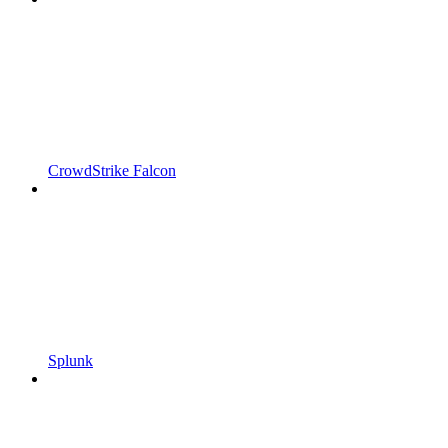
CrowdStrike Falcon
Splunk