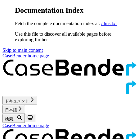
Documentation Index
Fetch the complete documentation index at:
/llms.txt
Use this file to discover all available pages before
exploring further.
Skip to main content
CaseBender
home page
ドキュメント
日本語
検索...
CaseBender
home page